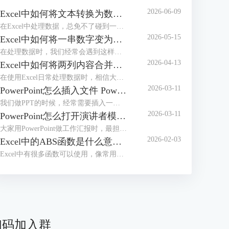
2026-06-09
Excel中如何将文本转换为数值 Excel中如何将e+变为数字
在Excel中处理数据，总免不了碰到一些令人头疼的小麻烦，比如文本格式的数字根本没办法直接计算，或者单元格中输入长数字后无法完整显示，看着就闹心。别担心，今天我们就给大家分享两个超实用的操作，一起来了解下Excel中如何将文本转换为数值，Excel中如何将e+变为数字的相关内容。
2026-05-15
Excel中如何将一串数字变为日期 Excel中如何将一列数据分成几列
在处理数据时，我们经常会遇到这样的困扰，比如20240520、20250521或者20260502等，想将其变成标准日期格式却又不知道该如何操作。不用担心，这些看似复杂的问题，其实都有简单高效的解决方法。接下来本文将围绕Excel中如何将一串数字变为日期，Excel中如何将一列数据分成几列等内容进行介绍，一起来学习下。
2026-04-13
Excel中如何将两列内容合并到一起 Excel中如何将行转换成列
在使用Excel日常处理数据时，相信大家经常会遇到将几列内容合并到一起或者把行转成列的基础操作。不管是整理客户信息、汇总销售数据或是制作报表，学会这些技巧后，都可以有效提高我们的工作效率。接下来就给大家说一下Excel中如何将两列内容合并到一起，Excel中如何将行转换成列的相关内容。
2026-03-11
PowerPoint怎么插入文件 PowerPoint怎么插入思维导图
我们做PPT的时候，经常需要插入一些外部文件进去。插入之后文件会变成一个小图标嵌在幻灯片中，演示的时候点击一下图标，就能直接打开原文件了。不过还有好多小伙伴不知道怎么操作。别急，接下来我们就给大家讲讲PowerPoint怎么插入文件，PowerPoint怎么插入思维导图的实用技巧。
2026-03-11
PowerPoint怎么打开演讲者模式 PowerPoint怎么压缩PPT大小
大家用PowerPoint做工作汇报时，最担心的莫过于汇报到一半的时候忘词，或者搞不清当前页讲完该接哪一页内容了吧，其实这事情非常容易解决，可以设置演讲者模式，这样我们自己能看到备注和下一页预览，而观众那边只显示正常的放映画面。接下来我们就给大家介绍一下PowerPoint怎么打开演讲者模式，PowerPoint怎么压缩PPT大小的相关内容。
2026-02-03
Excel中的ABS函数是什么意思 Excel中的ABS函数怎么用
Excel中有很多函数可以使用，像常用的SUM求和函数、VLOOKUP查找函数、IF条件判断函数、ABS绝对值函数等，通过这些函数，可以有效帮我们提升数据处理和分析效率。接下来我们就以ABS函数为例，来为大家分享一下Excel中的ABS函数是什么意思，Excel中的ABS函数怎么用的相关内容，方法步骤非常简单，一起来学习下。
扫码加入群