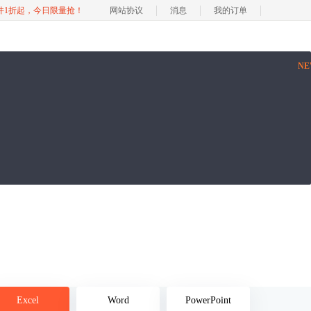
软件1折起，今日限量抢！
网站协议
消息
我的订单
N
Excel
Word
PowerPoint