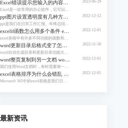
2023-06-29
Excel错误提示您输入的内容不符合限制条件 Excel怎么解除限制输入内容
Excel是一款常用的办公软件，它可以帮助我们进行数据的录入、分析和处理。但是，有时候我们在使用Excel的时候，会遇到一些错误提示，比如“您输入的内容不符合限制条件”。这种情况下，我们应该怎么办呢？本文将为你介绍Excel错误提示您输入的内容不符合限制条件的原因和解决方法，以及Excel怎么解除限制输入内容的操作步骤。
2022-12-12
ppt图片设置透明度有几种方法 ppt图片设置透明度怎么弄
ppt是我们在日常工作汇报、年终总结时常用到的办公软件。为了使ppt看起来更加完美，我们有时会将ppt中的图片进行透明度设置，但有部分朋友不知道该如何进行操作，今天这篇文章就主要给大家介绍ppt图片设置透明度有几种方法，ppt图片设置透明度怎么弄的相关操作步骤，有需要的朋友可以详细参考本文详细内容。
2022-12-01
excelif函数怎么用多个条件 excelif函数大于等于并且小于怎么输入
excel表格中有许多不同功能的函数和公式，如求和、求积、求均数、筛选数据等等。今天，我们就来讲讲如何使用excel中的if函数，以及使用if函数过程中需要注意的一些操作技巧和方式，主要内容包括“excelif函数怎么用多个条件，excelif函数大于等于并且小于怎么输入”这两个问题。
2022-11-30
word更新目录后格式变了怎么办 word更新目录为什么有的没有显示
word自动生成目录和更新目录功能大家在写论文的时候应该都体会到了它的好用之处，但是有的小伙伴反应word更新目录后格式会变化，还有的时候更新了目录却没有显示，遇到这种情况该怎么办呢？
2022-12-01
word整页复制到另一文档 word整页复制格式不变
我们使用Word文档时，有时需要将一个Word文档中的内容整页复制到另一个文档中。通常我们会使用Ctrl+C，Ctrl+V进行复制粘贴，但是如果要将多个Word文档复制到一个文档中，这样操作起来就会降低工作效率。
2022-12-01
excel表格排序为什么会错乱 excel表格顺序都乱了怎么办
Microsoft 365中的excel表格是我们日常生活中经常需要用到的办公软件，在之前的文章中给大家介绍了excel排序和自定义排序的方法。有的小伙伴反应excel排序后数据错乱，这是因为方法没用对吗？为了解答大家的疑问，今天就给大家来分享一下excel表格排序为什么会错乱，excel表格顺序都乱了怎么办。
最新资讯