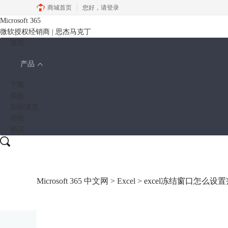
商城首页
您好，
请登录
Microsoft 365
微软授权经销商 | 思杰马克丁
首页
产品
下载
模板
加薪课堂
帮助
购买
Microsoft 365 中文网
>
Excel
> excel冻结窗口怎么设