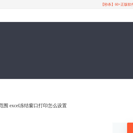
【秒杀】60+正版
置范围 excel冻结窗口打印怎么设置