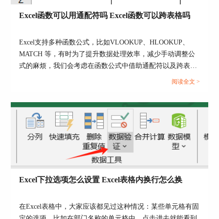
1、打开Outlook界面，在上方功能区找到【开始】
Excel函数可以用通配符吗 Excel函数可以跨表格吗
选项卡，选择【共享日历】按钮，
在弹出的下拉菜
单中选择【日历】选项。
Excel支持多种函数公式，比如VLOOKUP、HLOOKUP、
MATCH 等，有时为了提升数据处理效率，减少手动调整公
式的麻烦，我们会考虑在函数公式中借助通配符以及跨表格
图4：共享日历
引用功能，那么，Excel函数可以用通配符吗，Excel函数可
阅读全文 >
2、在弹出的日历属性窗口中，切换到【权限】选
以跨表格吗，接下来我们来了解一下相关的内容。...
项卡，可以设置被共享用户的访问权限，比如【可
查看我的繁忙时间】，这样在将日历共享给他人
时，他们将能够看到我们在日历上标记为繁忙的时
间段，但无法看到具体的事件详情。
Excel下拉选项怎么设置 Excel表格内换行怎么换
在Excel表格中，大家应该都见过这种情况：某些单元格有固
定的选项，比如在部门名称的单元格中，点击进去就能看到