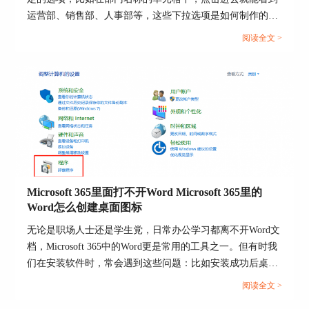
运营部、销售部、人事部等，这些下拉选项是如何制作的
呢？接下来就带大家了解一下Excel下拉选项怎么设置，
阅读全文 >
Excel表格内换行怎么换的操作方法。...
图5：日历属性窗口
3、在实际工作中，我们也可以根据需求灵活设置
权限。例如在项目协作时，如果需要部门负责人直
接调整会议时间，可以为其开启【可编辑】权限。
Microsoft 365里面打不开Word Microsoft 365里的
Word怎么创建桌面图标
无论是职场人士还是学生党，日常办公学习都离不开Word文
档，Microsoft 365中的Word更是常用的工具之一。但有时我
们在安装软件时，常会遇到这些问题：比如安装成功后桌面
没有Word快捷图标，或者图标存在却无法打开Word，这是
阅读全文 >
怎么回事？别担心，接下来就为大家详细介绍Microsoft 365