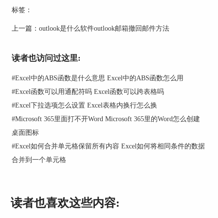
标签：
上一篇：
outlook是什么软件outlook邮箱撤回邮件方法
读者也访问过这里:
#
Excel中的ABS函数是什么意思 Excel中的ABS函数怎么用
#
Excel函数可以用通配符吗 Excel函数可以跨表格吗
#
Excel下拉选项怎么设置 Excel表格内换行怎么换
#
Microsoft 365里面打不开Word Microsoft 365里的Word怎么创建
图2：重要
桌面图标
3、新建任务列表，为列表中的每项任务自定义名
#
Excel如何合并单元格保留所有内容 Excel如何将相同条件的数据
称，并设置截止期限。点击日期栏可以设置截止时
合并到一个单元格
间。若任务需要上传相关资料，点击【添加文件】
按钮即可。同时，为了更高效地管理任务，还可以
为每项任务设置优先级，有助于区分处理更为关键
读者也喜欢这些内容:
的任务。