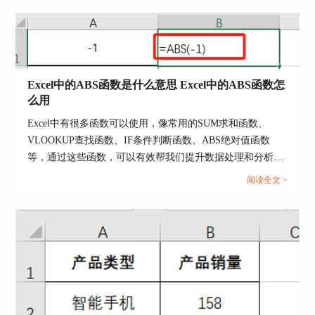
4、在任务达成后，点击旁边的复选框，即可将该
任务标记为【已完成】。这种方式不仅让我们对自
身的工作进度一目了然，还有助于我们对任务的管
理和时间的合理规划。
Excel中的ABS函数是什么意思 Excel中的ABS函数怎
么用
Excel中有很多函数可以使用，像常用的SUM求和函数、
VLOOKUP查找函数、IF条件判断函数、ABS绝对值函数
等，通过这些函数，可以有效帮我们提升数据处理和分析效
率。接下来我们就以ABS函数为例，来为大家分享一下Excel
阅读全文 >
图3：已完成
中的ABS函数是什么意思，Excel中的ABS函数怎么用的相关
内容，方法步骤非常简单，一起来学习下。...
二、Microsoft 365如何共享日历
在工作中，大家是不是经常面临安排会议或活动时
难以协调大家的时间，为了便于协调彼此的时间安
排，我们可以使用Microsoft 365 的Outlook共享日
历功能，轻松查看彼此的日程安排，找到合适的时
间进行会议或活动。