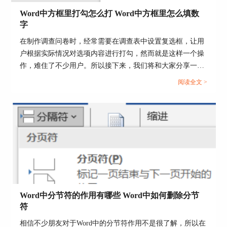
Word中方框里打勾怎么打 Word中方框里怎么填数
字
在制作调查问卷时，经常需要在调查表中设置复选框，让用
户根据实际情况对选项内容进行打勾，然而就是这样一个操
作，难住了不少用户。所以接下来，我们将和大家分享一下
Word中方框里打勾怎么打，Word中方框里怎么填数字的具
阅读全文 >
体操作。...
图4：文件保存
二、Word文档怎么转换成PPT文件
下面给大家介绍一下将Word文档转换成PPT文件的
两种方法：
方法一：大纲视图法（适用于内容结构清晰的
Word 文档）
Word中分节符的作用有哪些 Word中如何删除分节
符
1、在Word中整理好文档内容大纲，确保文档中的
标题样式（如标题1、标题2 等）使用正确，这些
相信不少朋友对于Word中的分节符作用不是很了解，所以在