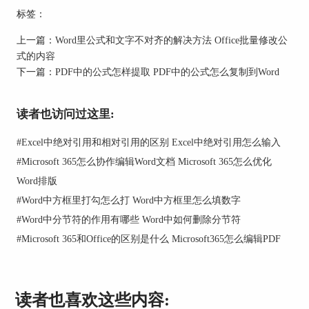
标签：
上一篇：
Word里公式和文字不对齐的解决方法 Office批量修改公
式的内容
下一篇：
PDF中的公式怎样提取 PDF中的公式怎么复制到Word
读者也访问过这里:
#
Excel中绝对引用和相对引用的区别 Excel中绝对引用怎么输入
#
Microsoft 365怎么协作编辑Word文档 Microsoft 365怎么优化
图1：导出PDF
Word排版
2、根据需要设置文件的导出类型、保存位置、水
#
Word中方框里打勾怎么打 Word中方框里怎么填数字
印设置等等，然后点击【开始导出】按钮，Word就
#
Word中分节符的作用有哪些 Word中如何删除分节符
会自动将文档转换为PDF格式。这种方法简单直
#
Microsoft 365和Office的区别是什么 Microsoft365怎么编辑PDF
接，转换后的PDF文件能够很好的保留原文档的格
式，对于很多有转换需求用户来说是很方便的。
读者也喜欢这些内容: