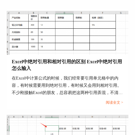
图3：其他文件路径
4、然后在新对话框中找到视频文件并双击，这时
候在[超链接到]下方的输入框中就会出现目标视频
文件的地址，再点击[确定]即可。
Excel中绝对引用和相对引用的区别 Excel中绝对引用
怎么输入
在Excel中计算公式的时候，我们经常要引用单元格中的内
容，有时候需要用到绝对引用，有时候又会用到相对引用。
不少刚接触Excel的朋友，总容易把这两种引用弄混，不清楚
该在什么情况下使用绝对引用或者相对引用。那么今天我们
阅读全文 >
就来为大家分享一下Excel中绝对引用和相对引用的区别，
图4：确定指令
Excel中绝对引用怎么输入的相关内容。...
5、这样超链接做视频就完成了，右键点击摄像机
样式图标，就可以找开链接或对链接进行编辑，如
下图所示。