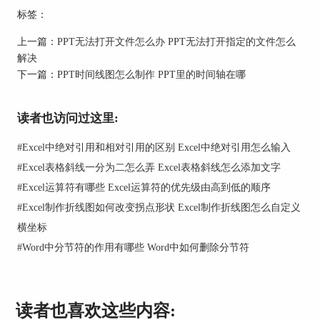
标签：
上一篇：
PPT无法打开文件怎么办 PPT无法打开指定的文件怎么
解决
下一篇：
PPT时间线图怎么制作 PPT里的时间轴在哪
读者也访问过这里:
图2：操作设置对话框
#
Excel中绝对引用和相对引用的区别 Excel中绝对引用怎么输入
#
Excel表格斜线一分为二怎么弄 Excel表格斜线怎么添加文字
3、在操作设置对话框中，选择[超链接到]，点击到
其下方的下拉箭头，在下拉菜单中的点击[其他文
#
Excel运算符有哪些 Excel运算符的优先级由高到低的顺序
件]。
#
Excel制作折线图如何改变拐点形状 Excel制作折线图怎么自定义
横坐标
#
Word中分节符的作用有哪些 Word中如何删除分节符
读者也喜欢这些内容: