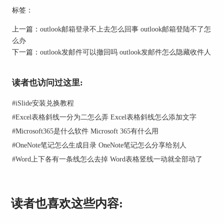
标签：
如图2所示，检查垃圾邮件保护级别是否过高，一
般设置为“低”即可，避免阻挡了重要的、但非常用
上一篇：
outlook邮箱登录不上去怎么回事 outlook邮箱登陆不了怎
联系人发的邮件。
么办
下一篇：
outlook发邮件可以撤回吗 outlook发邮件怎么隐藏收件人
读者也访问过这里:
#
iSlide安装兑换教程
#
Excel表格斜线一分为二怎么弄 Excel表格斜线怎么添加文字
#
Microsoft365是什么软件 Microsoft 365有什么用
#
OneNote笔记怎么生成目录 OneNote笔记怎么分享给别人
#
Word上下各有一条线怎么去掉 Word表格竖线一动就全部动了
读者也喜欢这些内容: