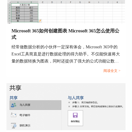
的样式，然后重新应用所需的格式。
3、重新启动Word软件：有时候Word软件本身可能
出现问题，导致格式刷功能无法正常工作。尝试关
闭并重新启动Word软件，然后再次尝试使用格式刷
Microsoft 365如何创建图表 Microsoft 365怎么使用公
功能。
式
4、更新Word软件：确保你的Word软件是最新版
经常做数据分析的小伙伴一定深有体会，Microsoft 365中的
本。有时候旧版本的软件可能会导致功能异常。更
Excel工具简直是进行数据处理的得力助手。不仅能快速将大
新到最新版本可能会解决问题。
量的数据转换为图表，同时还提供了强大的公式功能让数据
三、总结
处理效率大大提升。今天，我们就来说一下Microsoft 365如
阅读全文 >
何创建图表，Microsoft 365怎么使用公式的操作方法。...
本篇文章为大家介绍了Word字体不一样怎么刷以及
Word格式刷改不了字体该怎么办。如何使用格式刷
功能快速统一字体格式，使文档整体风格一致。这
对于保持文档的统一性、美观性和专业性非常重
要。通过解决这两个问题，可以更好地利用
Microsoft Word
的功能，提高文字处理效率，确保
文档的质量和一致性。希望本篇文章能够对你有所
帮助。