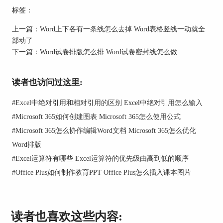
标签：
图2：点击格式刷
上一篇：
Word上下各有一条线怎么去掉 Word表格竖线一动就全
部动了
3、当看到鼠标变成刷子图标，用鼠标左键点击要
下一篇：
Word试卷排版怎么排 Word试卷密封线怎么做
改变大小的字体的起始位置并且按住不放，一直拖
拉到最后一个字体就可以了。
读者也访问过这里:
#
Excel中绝对引用和相对引用的区别 Excel中绝对引用怎么输入
#
Microsoft 365如何创建图表 Microsoft 365怎么使用公式
#
Microsoft 365怎么协作编辑Word文档 Microsoft 365怎么优化
图3：使用格式刷将字体格式统一
Word排版
需要注意的是，单击格式刷只能刷一次。若要在多
#
Excel运算符有哪些 Excel运算符的优先级由高到低的顺序
个位置使用格式刷来统一字体格式，则需要双击格
#
Office Plus如何制作教育PPT Office Plus怎么插入课本图片
式刷。
读者也喜欢这些内容: