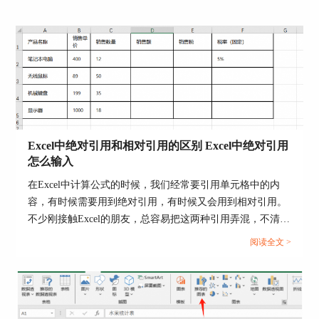
图4：格式刷的使用
Excel中绝对引用和相对引用的区别 Excel中绝对引用
二、Word格式刷改不了字体
怎么输入
如果在使用
Microsoft Word
时遇到格式刷无法改变
在Excel中计算公式的时候，我们经常要引用单元格中的内
字体的问题，可以尝试以下解决方法：
容，有时候需要用到绝对引用，有时候又会用到相对引用。
1、解除文档保护或权限限制：如果文档受到保护
不少刚接触Excel的朋友，总容易把这两种引用弄混，不清楚
或设置了权限限制，可能会禁用格式刷功能。请解
该在什么情况下使用绝对引用或者相对引用。那么今天我们
阅读全文 >
除文档保护或修改权限设置，以确保格式刷功能可
就来为大家分享一下Excel中绝对引用和相对引用的区别，
以正常使用。
Excel中绝对引用怎么输入的相关内容。...
2、清除文本样式：有时选择的文本受到样式的影
响，导致格式刷功能无法改变字体。尝试清除文本