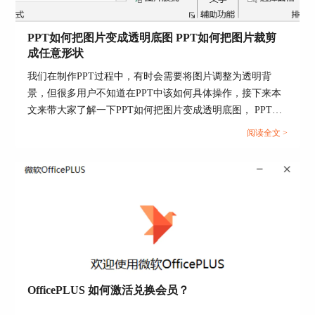
去，却被嫌弃PPT做的不够简洁大气上档次，那该
如何做出更高级的PPT呢？在这里给大家推荐一款
PPT如何把图片变成透明底图 PPT如何把图片裁剪
好用的PPT插件。
成任意形状
1、OfficePLUS插件是由微软官方（中国）开发的
我们在制作PPT过程中，有时会需要将图片调整为透明背
一款插件，有海量的模板资源，可以帮助我们轻松
景，但很多用户不知道在PPT中该如何具体操作，接下来本
制作出专业、美观的PPT演示文稿。如下图所示，
文来带大家了解一下PPT如何把图片变成透明底图， PPT如
在OfficePLUS模板库中分为了总结汇报、竞聘述
何把图片裁剪成任意形状的相关操作方法。...
职、教学课件、学术答辩、营销策划等多种类型，
阅读全文 >
我们可以根据需要创建模板，直接替换PPT编辑页
面上的内容，快速实现排版美观的PPT效果。
OfficePLUS 如何激活兑换会员？