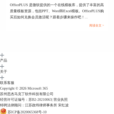
OfficePLUS 是微软提供的一个在线模板库，提供了丰富的高
质量模板资源，包括PPT、Word和Excel模板。OfficePLUS购
图5：PPT模板
买后如何兑换会员激活呢？跟着步骤来操作吧！...
2、除此之外，
OfficePLUS还有智能美化功能，创
阅读全文 >
建PPT后，如果想要替换PPT模板风格、模板颜
色，可以使用一键美化选项卡中的全文换肤、全文
换色功能。
产品
图6：一键美化
关于
3、如果对PPT中的图表或关系图样式不满意，点击
菜单栏中的【关系图】选项，在关系图中有列表、
联系客服
流程、循环、图文、纯文本、矩阵、棱锥、总分等
Copyright © 2026
Microsoft 365
多种关系的模板，在图表中则包括有柱状图、饼状
苏州思杰马克丁软件科技有限公司
图、折线图、条形图、面积图等，点击之后可以一
经营许可证编号：苏B2-20210063
|
营业执照
键插入到当前页中。
特聘法律顾问：江苏政纬律师事务所 宋红波
苏ICP备2020065368号-10