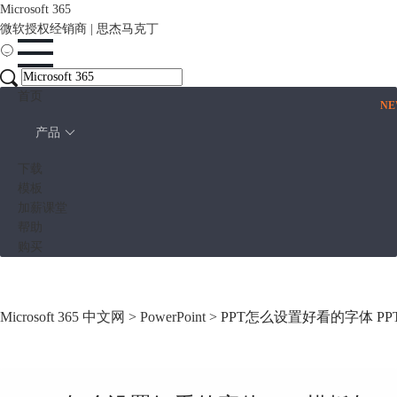
Microsoft 365
微软授权经销商 | 思杰马克丁
首页
N
产品
下载
模板
加薪课堂
帮助
购买
Microsoft 365 中文网
>
PowerPoint
> PPT怎么设置好看的字体 P