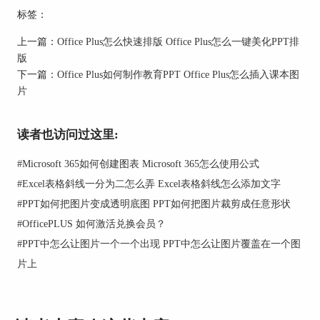
标签：
图1：模板库
上一篇：
Office Plus怎么快速排版 Office Plus怎么一键美化PPT排
2、点击模板进行预览，查看PPT模板中的整体布局
版
和色彩搭配是否符合自己的需求，在OfficePLUS中
下一篇：
Office Plus如何制作教育PPT Office Plus怎么插入课本图
有主题库、单页库、关系图、形状图标、插图、图
片
标等多种不同类型，这些模板、页面都可以免费下
载。
读者也访问过这里:
#
Microsoft 365如何创建图表 Microsoft 365怎么使用公式
#
Excel表格斜线一分为二怎么弄 Excel表格斜线怎么添加文字
#
PPT如何把图片变成透明底图 PPT如何把图片裁剪成任意形状
#
OfficePLUS 如何激活兑换会员？
#
PPT中怎么让图片一个一个出现 PPT中怎么让图片覆盖在一个图
片上
图2：功能介绍