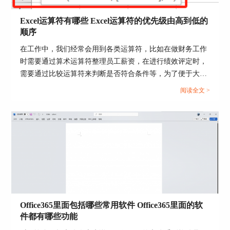
Excel运算符有哪些 Excel运算符的优先级由高到低的
顺序
在工作中，我们经常会用到各类运算符，比如在做财务工作
时需要通过算术运算符整理员工薪资，在进行绩效评定时，
需要通过比较运算符来判断是否符合条件等，为了便于大家
理解，接下来我们将为大家介绍一下Excel运算符有哪些，
阅读全文 >
Excel运算符的优先级由高到低的顺序的相关内容。...
图6：联机视频
二、ppt导入视频格式不对
在ppt中插入视频，是有格式限制的，如果格式不
对，可能会导致视频无法播放。如图7所示，常规
的视频文件有“avi、wmv、mpeg、mp4、mov、
asf”等格式。不过我们在导入视频文件到ppt中时，
Office365里面包括哪些常用软件 Office365里面的软
最好使用“mpeg或mp4”格式的，这样不容易出错。
件都有哪些功能