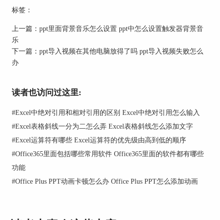
标签：
图2：视频命令
上一篇：
ppt里面背景音乐怎么设置 ppt中怎么设置触发器背景音
乐
下一篇：
ppt导入视频在其他电脑放得了吗 ppt导入视频失败怎么
2.插入视频文件
办
首先是从电脑设备中插入视频。如图3所示，在弹
出的文本框找到提前准备好的视频文件，随后点击
读者也访问过这里:
底部的“插入”命令。
#
Excel中绝对引用和相对引用的区别 Excel中绝对引用怎么输入
#
Excel表格斜线一分为二怎么弄 Excel表格斜线怎么添加文字
#
Excel运算符有哪些 Excel运算符的优先级由高到低的顺序
#
Office365里面包括哪些常用软件 Office365里面的软件都有哪些
功能
#
Office Plus PPT动画卡顿怎么办 Office Plus PPT怎么添加动画
图3：插入视频文件
3.编辑视频