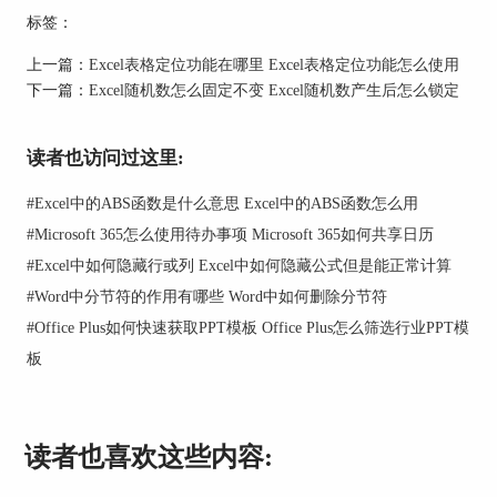
出“插入函数”的对话框，先将“选择类别”选择为“全
标签：
部”，然后在下面出现的函数中下滑鼠标选
择“STDEVP”，单击选好后点击“确定”。
上一篇：
Excel表格定位功能在哪里 Excel表格定位功能怎么使用
下一篇：
Excel随机数怎么固定不变 Excel随机数产生后怎么锁定
读者也访问过这里:
#
Excel中的ABS函数是什么意思 Excel中的ABS函数怎么用
#
Microsoft 365怎么使用待办事项 Microsoft 365如何共享日历
#
Excel中如何隐藏行或列 Excel中如何隐藏公式但是能正常计算
#
Word中分节符的作用有哪些 Word中如何删除分节符
图1：选择函数
#
Office Plus如何快速获取PPT模板 Office Plus怎么筛选行业PPT模
然后会出现一个“函数参数”对话框，我们需要在下
板
面第一个数据框中输入要计算标准差的单元格参
数。可以直接在excel中进行拖拽选中，也可以在方
框中输入单元格范围。然后点击“确定”。
读者也喜欢这些内容: