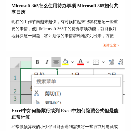
Microsoft 365怎么使用待办事项 Microsoft 365如何共
图3:显示计算值
享日历
2、手动输入函数
现在的工作节奏越来越快，有时候忙起来很容易忘记一些重
要的事情，使用Microsoft 365中的待办事项功能，就能很好
上面介绍的方法需要在全部函数中去翻找标准差函
地解决这一问题，将计划做的事情清晰地罗列出来，方便随
数，如果我们知道标准差函数的英文名和公式，可
以直接在主界面输入单元格内容的方框中手动输入
时查看和跟进，下面就带大家了解一下Microsoft 365怎么使
阅读全文 >
函数公式。
用待办事项，Microsoft 365如何共享日历的相关内容。...
首先还是先单击选中要输入计算值的单元格，然后
在主界面中间的长条形方框中输
入“=STDEVP(B1:B4)”。注意这里输入的括号要在
键盘的英文状态下输入，括号内是参数的单元格范
围，冒号前后的单元格需包含所有的参数单元格，
根据上例，其中输入B1:B4，大家根据各自的函数
需求选择参数范围。
输入完毕后直接在键盘上按回车键即可出现计算
Excel中如何隐藏行或列 Excel中如何隐藏公式但是能
值。
正常计算
经常做预算表的小伙伴可能会遇到需要将一些行或列隐藏或