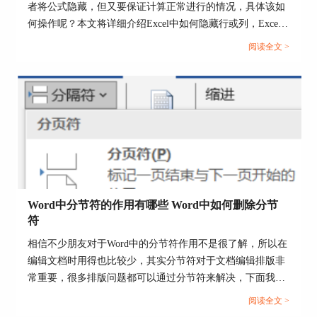
者将公式隐藏，但又要保证计算正常进行的情况，具体该如
何操作呢？本文将详细介绍Excel中如何隐藏行或列，Excel
中如何隐藏公式但是能正常计算的具体操作方法，希望帮大
阅读全文 >
家高效使用Excel软件。...
图4：手动输入函数
三、小结
以上就是关于excel标准差函数什么意思，excel标准
差函数怎么用的全部介绍。希望大家可以由此学会
Word中分节符的作用有哪些 Word中如何删除分节
使用excel中的标准差函数，还可以举一反三的正确
符
使用别的函数。函数可以帮助我们解决很多数据处
相信不少朋友对于Word中的分节符作用不是很了解，所以在
理上的麻烦，希望大家都有所受益。
编辑文档时用得也比较少，其实分节符对于文档编辑排版非
署名：whisper
常重要，很多排版问题都可以通过分节符来解决，下面我们
就围绕Word中分节符的作用有哪些，Word中如何删除分节
阅读全文 >
符的内容来展开相关探讨。...