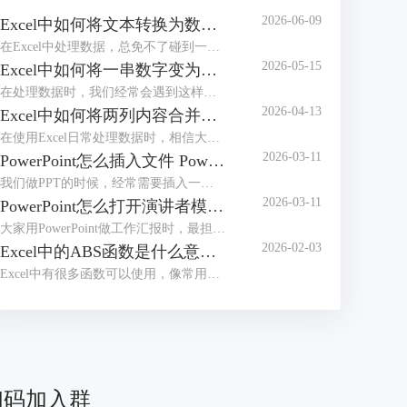
2026-06-09
Excel中如何将文本转换为数值 Excel中如何将e+变为数字
在Excel中处理数据，总免不了碰到一些令人头疼的小麻烦，比如文本格式的数字根本没办法直接计算，或者单元格中输入长数字后无法完整显示，看着就闹心。别担心，今天我们就给大家分享两个超实用的操作，一起来了解下Excel中如何将文本转换为数值，Excel中如何将e+变为数字的相关内容。
2026-05-15
Excel中如何将一串数字变为日期 Excel中如何将一列数据分成几列
在处理数据时，我们经常会遇到这样的困扰，比如20240520、20250521或者20260502等，想将其变成标准日期格式却又不知道该如何操作。不用担心，这些看似复杂的问题，其实都有简单高效的解决方法。接下来本文将围绕Excel中如何将一串数字变为日期，Excel中如何将一列数据分成几列等内容进行介绍，一起来学习下。
2026-04-13
Excel中如何将两列内容合并到一起 Excel中如何将行转换成列
在使用Excel日常处理数据时，相信大家经常会遇到将几列内容合并到一起或者把行转成列的基础操作。不管是整理客户信息、汇总销售数据或是制作报表，学会这些技巧后，都可以有效提高我们的工作效率。接下来就给大家说一下Excel中如何将两列内容合并到一起，Excel中如何将行转换成列的相关内容。
2026-03-11
PowerPoint怎么插入文件 PowerPoint怎么插入思维导图
我们做PPT的时候，经常需要插入一些外部文件进去。插入之后文件会变成一个小图标嵌在幻灯片中，演示的时候点击一下图标，就能直接打开原文件了。不过还有好多小伙伴不知道怎么操作。别急，接下来我们就给大家讲讲PowerPoint怎么插入文件，PowerPoint怎么插入思维导图的实用技巧。
2026-03-11
PowerPoint怎么打开演讲者模式 PowerPoint怎么压缩PPT大小
大家用PowerPoint做工作汇报时，最担心的莫过于汇报到一半的时候忘词，或者搞不清当前页讲完该接哪一页内容了吧，其实这事情非常容易解决，可以设置演讲者模式，这样我们自己能看到备注和下一页预览，而观众那边只显示正常的放映画面。接下来我们就给大家介绍一下PowerPoint怎么打开演讲者模式，PowerPoint怎么压缩PPT大小的相关内容。
2026-02-03
Excel中的ABS函数是什么意思 Excel中的ABS函数怎么用
Excel中有很多函数可以使用，像常用的SUM求和函数、VLOOKUP查找函数、IF条件判断函数、ABS绝对值函数等，通过这些函数，可以有效帮我们提升数据处理和分析效率。接下来我们就以ABS函数为例，来为大家分享一下Excel中的ABS函数是什么意思，Excel中的ABS函数怎么用的相关内容，方法步骤非常简单，一起来学习下。
扫码加入群