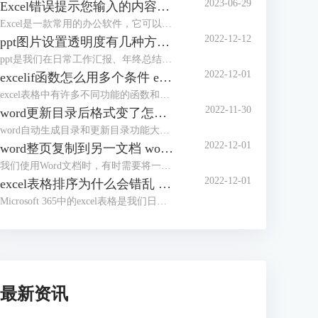
2023-06-29
Excel错误提示您输入的内容不符合限制条件 Excel怎么解除限制输入内容
Excel是一款常用的办公软件，它可以帮助我们进行数据的录入、分析和处理。但是，有时候我们在使用Excel的时候，会遇到一些错误提示，比如“您输入的内容不符合限制条件”。这种情况下，我们应该怎么办呢？本文将为你介绍Excel错误提示您输入的内容不符合限制条件的原因和解决方法，以及Excel怎么解除限制输入内容的操作步骤。
2022-12-12
ppt图片设置透明度有几种方法 ppt图片设置透明度怎么弄
ppt是我们在日常工作汇报、年终总结时常用到的办公软件。为了使ppt看起来更加完美，我们有时会将ppt中的图片进行透明度设置，但有部分朋友不知道该如何进行操作，今天这篇文章就主要给大家介绍ppt图片设置透明度有几种方法，ppt图片设置透明度怎么弄的相关操作步骤，有需要的朋友可以详细参考本文详细内容。
2022-12-01
excelif函数怎么用多个条件 excelif函数大于等于并且小于怎么输入
excel表格中有许多不同功能的函数和公式，如求和、求积、求均数、筛选数据等等。今天，我们就来讲讲如何使用excel中的if函数，以及使用if函数过程中需要注意的一些操作技巧和方式，主要内容包括“excelif函数怎么用多个条件，excelif函数大于等于并且小于怎么输入”这两个问题。
2022-11-30
word更新目录后格式变了怎么办 word更新目录为什么有的没有显示
word自动生成目录和更新目录功能大家在写论文的时候应该都体会到了它的好用之处，但是有的小伙伴反应word更新目录后格式会变化，还有的时候更新了目录却没有显示，遇到这种情况该怎么办呢？
2022-12-01
word整页复制到另一文档 word整页复制格式不变
我们使用Word文档时，有时需要将一个Word文档中的内容整页复制到另一个文档中。通常我们会使用Ctrl+C，Ctrl+V进行复制粘贴，但是如果要将多个Word文档复制到一个文档中，这样操作起来就会降低工作效率。
2022-12-01
excel表格排序为什么会错乱 excel表格顺序都乱了怎么办
Microsoft 365中的excel表格是我们日常生活中经常需要用到的办公软件，在之前的文章中给大家介绍了excel排序和自定义排序的方法。有的小伙伴反应excel排序后数据错乱，这是因为方法没用对吗？为了解答大家的疑问，今天就给大家来分享一下excel表格排序为什么会错乱，excel表格顺序都乱了怎么办。
最新资讯