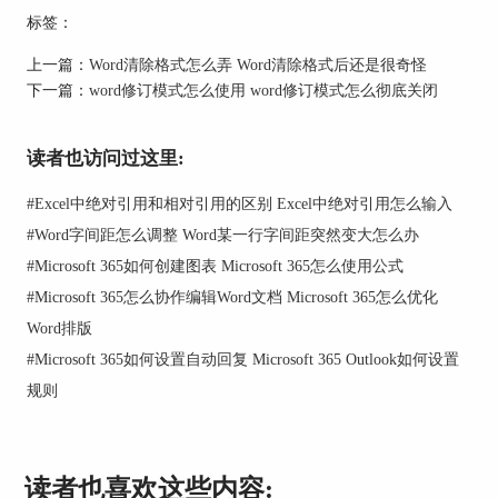
步骤2：找到高级选项，下拉将显示图片框勾选
标签：
上，确认之后回到Word文档界面就会发现图片被隐
藏了。
上一篇：
Word清除格式怎么弄 Word清除格式后还是很奇怪
下一篇：
word修订模式怎么使用 word修订模式怎么彻底关闭
读者也访问过这里:
#
Excel中绝对引用和相对引用的区别 Excel中绝对引用怎么输入
#
Word字间距怎么调整 Word某一行字间距突然变大怎么办
#
Microsoft 365如何创建图表 Microsoft 365怎么使用公式
#
Microsoft 365怎么协作编辑Word文档 Microsoft 365怎么优化
Word排版
#
Microsoft 365如何设置自动回复 Microsoft 365 Outlook如何设置
规则
图片2：Word显示图片框
如下图所示，图片已经被隐藏了，需要注意的是此
方法适用的前提是图片为嵌入型，如果图片不是嵌
读者也喜欢这些内容:
入型，那么需要先右键图片设置成嵌入型。