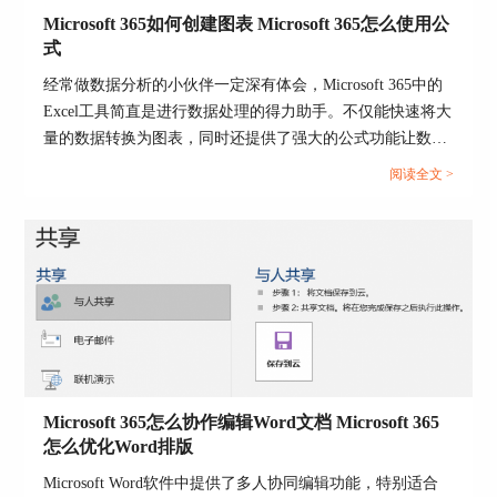
去修改想要被显示图片的嵌入方式。直接选中图
Microsoft 365如何创建图表 Microsoft 365怎么使用公
片，在图片右上角布局选项修改嵌入方式，改为文
式
字环绕。
经常做数据分析的小伙伴一定深有体会，Microsoft 365中的
Excel工具简直是进行数据处理的得力助手。不仅能快速将大
量的数据转换为图表，同时还提供了强大的公式功能让数据
处理效率大大提升。今天，我们就来说一下Microsoft 365如
阅读全文 >
何创建图表，Microsoft 365怎么使用公式的操作方法。...
图片5：修改图片布局方式
三、Word插入图片显示不全怎么办
在Word使用过程中可能会遇到插入图片显示不全的
Microsoft 365怎么协作编辑Word文档 Microsoft 365
情况，主要原因有图片尺寸过大、文本框限制、图
怎么优化Word排版
层的叠加问题，下面就针对这几种情况来给出解决
方案。
Microsoft Word软件中提供了多人协同编辑功能，特别适合