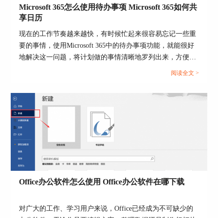
后面的箭头随意选择一个空白单元格，如下图所
Microsoft 365怎么使用待办事项 Microsoft 365如何共
示：
享日历
现在的工作节奏越来越快，有时候忙起来很容易忘记一些重
要的事情，使用Microsoft 365中的待办事项功能，就能很好
地解决这一问题，将计划做的事情清晰地罗列出来，方便随
时查看和跟进，下面就带大家了解一下Microsoft 365怎么使
阅读全文 >
用待办事项，Microsoft 365如何共享日历的相关内容。...
图片2：选择添加数据透视表的位置
3、位置设置完成后点击确认，接下来可以看到
excel表格右侧出现了数据透视表字段的设置界面，
Office办公软件怎么使用 Office办公软件在哪下载
将部门拖动之下方的“行”，将性别拖动至“列”，将
姓名拖动至“值”，如下图所示：
对广大的工作、学习用户来说，Office已经成为不可缺少的