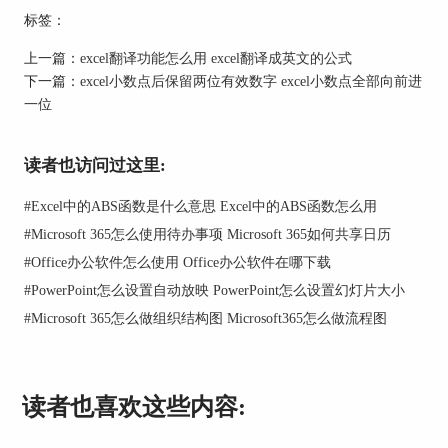
成效率。
标签：
6、excel数据透视表可以自定义创建计算公式，按
照类别汇总数据，实现分类汇总和聚合数值数据。
上一篇：
excel翻译功能怎么用 excel翻译成英文的公式
下一篇：
excel小数点后保留两位有效数字 excel小数点全部向前进
7、想要查看源数据的不同汇总，可以借助excel数
一位
据透视表将行移动到列或者将列移动到行。
以上就是excel数据透视表的主要用途，相信看完大
读者也访问过这里:
家都很好奇这么好用的excel数据透视表要怎么做
呢？下面的内容会接着给大家介绍excel数据透视表
#
Excel中的ABS函数是什么意思 Excel中的ABS函数怎么用
怎么做。
#
Microsoft 365怎么使用待办事项 Microsoft 365如何共享日历
二、excel数据透视表怎么做
#
Office办公软件怎么使用 Office办公软件在哪下载
excel数据透视表的应用场景有很多，并且制作方法
#
PowerPoint怎么设置自动放映 PowerPoint怎么设置幻灯片大小
其实也很简单，下面将在Microsoft Excel表格中给
#
Microsoft 365怎么做组织结构图 Microsoft365怎么做流程图
大家演示用excel数据透视表统计部门男女比例。
1、打开需要进行数据统计的excel表格，选择数据
范围，在菜单栏找到插入，在数据透视表下拉框中
读者也喜欢这些内容:
选择“表格和区域”。