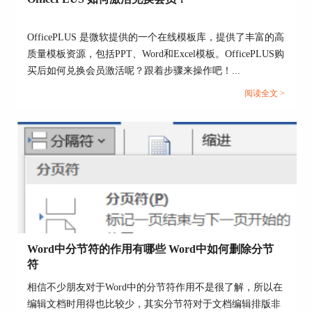
通过上文相信小伙伴已经学会了如何给图片设置透
明度，那设置好透明度的图片可不可以将其设置为
OfficePLUS 是微软提供的一个在线模板库，提供了丰富的高
ppt背景呢？下面，就实际操作一下。
质量模板资源，包括PPT、Word和Excel模板。OfficePLUS购
买后如何兑换会员激活呢？跟着步骤来操作吧！...
1.在PPT幻灯片区域选中透明度图片，鼠标右键选
择“置于底层”选项，会将图片至于幻灯片最底层，
阅读全文 >
不影响正常文稿编辑。
Word中分节符的作用有哪些 Word中如何删除分节
符
相信不少朋友对于Word中的分节符作用不是很了解，所以在
编辑文档时用得也比较少，其实分节符对于文档编辑排版非