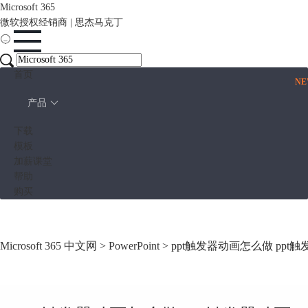
Microsoft 365
微软授权经销商 | 思杰马克丁
首页
N
产品
下载
模板
加薪课堂
帮助
购买
Microsoft 365 中文网
>
PowerPoint
> ppt触发器动画怎么做 pp