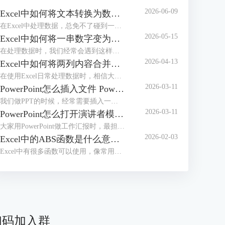
2026-06-09
Excel中如何将文本转换为数值 Excel中如何将e+变为数字
在Excel中处理数据，总免不了碰到一些令人头疼的小麻烦，比如文本格式的数字根本没办法直接计算，或者单元格中输入长数字后无法完整显示，看着就闹心。别担心，今天我们就给大家分享两个超实用的操作，一起来了解下Excel中如何将文本转换为数值，Excel中如何将e+变为数字的相关内容。
2026-05-15
Excel中如何将一串数字变为日期 Excel中如何将一列数据分成几列
在处理数据时，我们经常会遇到这样的困扰，比如20240520、20250521或者20260502等，想将其变成标准日期格式却又不知道该如何操作。不用担心，这些看似复杂的问题，其实都有简单高效的解决方法。接下来本文将围绕Excel中如何将一串数字变为日期，Excel中如何将一列数据分成几列等内容进行介绍，一起来学习下。
2026-04-13
Excel中如何将两列内容合并到一起 Excel中如何将行转换成列
在使用Excel日常处理数据时，相信大家经常会遇到将几列内容合并到一起或者把行转成列的基础操作。不管是整理客户信息、汇总销售数据或是制作报表，学会这些技巧后，都可以有效提高我们的工作效率。接下来就给大家说一下Excel中如何将两列内容合并到一起，Excel中如何将行转换成列的相关内容。
2026-03-11
PowerPoint怎么插入文件 PowerPoint怎么插入思维导图
我们做PPT的时候，经常需要插入一些外部文件进去。插入之后文件会变成一个小图标嵌在幻灯片中，演示的时候点击一下图标，就能直接打开原文件了。不过还有好多小伙伴不知道怎么操作。别急，接下来我们就给大家讲讲PowerPoint怎么插入文件，PowerPoint怎么插入思维导图的实用技巧。
2026-03-11
PowerPoint怎么打开演讲者模式 PowerPoint怎么压缩PPT大小
大家用PowerPoint做工作汇报时，最担心的莫过于汇报到一半的时候忘词，或者搞不清当前页讲完该接哪一页内容了吧，其实这事情非常容易解决，可以设置演讲者模式，这样我们自己能看到备注和下一页预览，而观众那边只显示正常的放映画面。接下来我们就给大家介绍一下PowerPoint怎么打开演讲者模式，PowerPoint怎么压缩PPT大小的相关内容。
2026-02-03
Excel中的ABS函数是什么意思 Excel中的ABS函数怎么用
Excel中有很多函数可以使用，像常用的SUM求和函数、VLOOKUP查找函数、IF条件判断函数、ABS绝对值函数等，通过这些函数，可以有效帮我们提升数据处理和分析效率。接下来我们就以ABS函数为例，来为大家分享一下Excel中的ABS函数是什么意思，Excel中的ABS函数怎么用的相关内容，方法步骤非常简单，一起来学习下。
扫码加入群