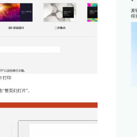
麦
得
3 打印
击“整页幻灯片”。