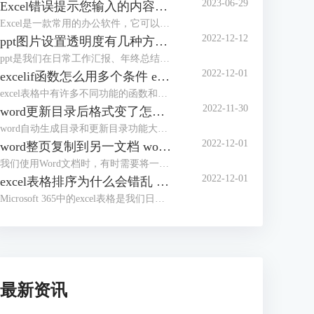
2023-06-29
Excel错误提示您输入的内容不符合限制条件 Excel怎么解除限制输入内容
Excel是一款常用的办公软件，它可以帮助我们进行数据的录入、分析和处理。但是，有时候我们在使用Excel的时候，会遇到一些错误提示，比如“您输入的内容不符合限制条件”。这种情况下，我们应该怎么办呢？本文将为你介绍Excel错误提示您输入的内容不符合限制条件的原因和解决方法，以及Excel怎么解除限制输入内容的操作步骤。
2022-12-12
ppt图片设置透明度有几种方法 ppt图片设置透明度怎么弄
ppt是我们在日常工作汇报、年终总结时常用到的办公软件。为了使ppt看起来更加完美，我们有时会将ppt中的图片进行透明度设置，但有部分朋友不知道该如何进行操作，今天这篇文章就主要给大家介绍ppt图片设置透明度有几种方法，ppt图片设置透明度怎么弄的相关操作步骤，有需要的朋友可以详细参考本文详细内容。
2022-12-01
excelif函数怎么用多个条件 excelif函数大于等于并且小于怎么输入
excel表格中有许多不同功能的函数和公式，如求和、求积、求均数、筛选数据等等。今天，我们就来讲讲如何使用excel中的if函数，以及使用if函数过程中需要注意的一些操作技巧和方式，主要内容包括“excelif函数怎么用多个条件，excelif函数大于等于并且小于怎么输入”这两个问题。
2022-11-30
word更新目录后格式变了怎么办 word更新目录为什么有的没有显示
word自动生成目录和更新目录功能大家在写论文的时候应该都体会到了它的好用之处，但是有的小伙伴反应word更新目录后格式会变化，还有的时候更新了目录却没有显示，遇到这种情况该怎么办呢？
2022-12-01
word整页复制到另一文档 word整页复制格式不变
我们使用Word文档时，有时需要将一个Word文档中的内容整页复制到另一个文档中。通常我们会使用Ctrl+C，Ctrl+V进行复制粘贴，但是如果要将多个Word文档复制到一个文档中，这样操作起来就会降低工作效率。
2022-12-01
excel表格排序为什么会错乱 excel表格顺序都乱了怎么办
Microsoft 365中的excel表格是我们日常生活中经常需要用到的办公软件，在之前的文章中给大家介绍了excel排序和自定义排序的方法。有的小伙伴反应excel排序后数据错乱，这是因为方法没用对吗？为了解答大家的疑问，今天就给大家来分享一下excel表格排序为什么会错乱，excel表格顺序都乱了怎么办。
最新资讯