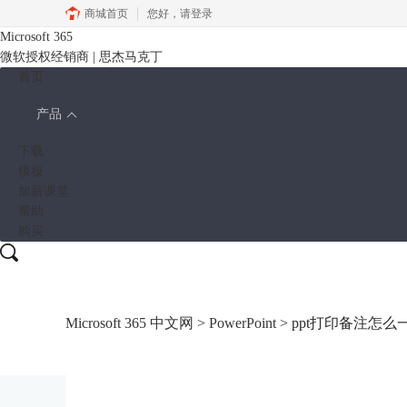
商城首页
您好，
请登录
Microsoft 365
微软授权经销商 | 思杰马克丁
首页
产品
下载
模板
加薪课堂
帮助
购买
Microsoft 365 中文网
>
PowerPoint
> ppt打印备注怎