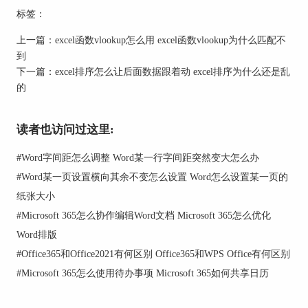
标签：
OneDrive等产品）的完整功能，并能享受到多平
台、多设备间的共享与云端服务。
上一篇：
excel函数vlookup怎么用 excel函数vlookup为什么匹配不
到
下一篇：
excel排序怎么让后面数据跟着动 excel排序为什么还是乱
的
读者也访问过这里:
#
Word字间距怎么调整 Word某一行字间距突然变大怎么办
#
Word某一页设置横向其余不变怎么设置 Word怎么设置某一页的
纸张大小
图2：订阅权益
#
Microsoft 365怎么协作编辑Word文档 Microsoft 365怎么优化
Word排版
二、microsoft excel下载教程
#
Office365和Office2021有何区别 Office365和WPS Office有何区别
那么，microsoft excel怎么下载呢？
#
Microsoft 365怎么使用待办事项 Microsoft 365如何共享日历
通过试用订阅、月度订阅、年度订阅microsoft 365
服务后，microsoft会给订阅账号的电子邮箱发送成