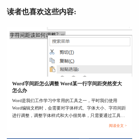
功订阅邮件，如图3所示，在该邮件的底部点击“安
读者也喜欢这些内容:
装office”，即可从浏览器跳转到官方的下载链接。
Word字间距怎么调整 Word某一行字间距突然变大
怎么办
图3：订阅成功邮件
Word是我们工作学习中常用的工具之一，平时我们使用
Word编辑文档时，会需要对字体样式、字体大小、字符间距
如图4所示，可以看到，microsoft提供的office安装
进行调整，调整字体样式和大小很简单，只需要通过工具栏
包共包含了microsoft excel、word、PPT、access等
就可以设置，但字符间距该如何操作呢？下面我们就来学习
软件。
阅读全文 >
一下Word字间距怎么调整，Word某一行字间距突然变大怎
点击“安装Office”按钮。
么办的相关内容。...