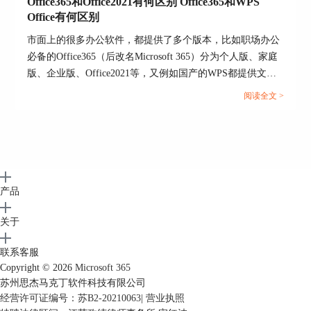
Office365和Office2021有何区别 Office365和WPS
图6：下载安装中
Office有何区别
市面上的很多办公软件，都提供了多个版本，比如职场办公
待出现如图7所示的页面，表示microsoft excel、
必备的Office365（后改名Microsoft 365）分为个人版、家庭
word、PPT、access等软件已下载并安装完成。
版、企业版、Office2021等，又例如国产的WPS都提供文字
处理（Word）、演示文稿（PowerPoint）以及电子表格
阅读全文 >
（Excel）等基本功能。那么你知道Office365和Office2021有
何区别，Office365和WPS Office有何区别吗。接下来我就为
大家详细讲解一番！...
产品
关于
图7：安装成功
联系客服
Copyright © 2026
Microsoft 365
安装后的microsoft 365系列软件可在系统的开始菜
苏州思杰马克丁软件科技有限公司
单中查看与使用。打开软件并登录microsoft 365账
经营许可证编号：苏B2-20210063
|
营业执照
号即可开始体验产品的完整功能与权益。