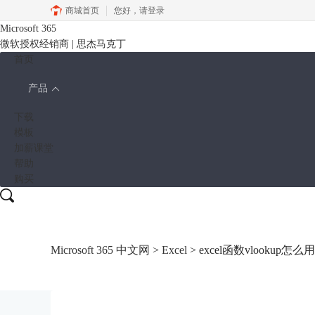
商城首页
您好，
请登录
Microsoft 365
微软授权经销商 | 思杰马克丁
首页
产品
下载
模板
加薪课堂
帮助
购买
Microsoft 365 中文网
>
Excel
> excel函数vlookup怎