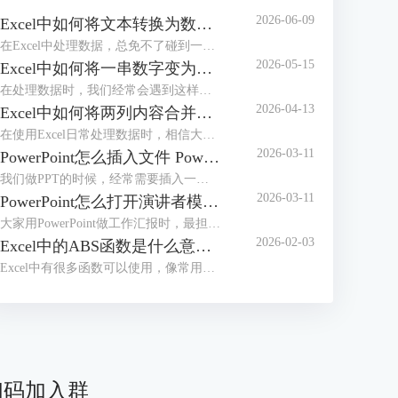
2026-06-09
Excel中如何将文本转换为数值 Excel中如何将e+变为数字
在Excel中处理数据，总免不了碰到一些令人头疼的小麻烦，比如文本格式的数字根本没办法直接计算，或者单元格中输入长数字后无法完整显示，看着就闹心。别担心，今天我们就给大家分享两个超实用的操作，一起来了解下Excel中如何将文本转换为数值，Excel中如何将e+变为数字的相关内容。
2026-05-15
Excel中如何将一串数字变为日期 Excel中如何将一列数据分成几列
在处理数据时，我们经常会遇到这样的困扰，比如20240520、20250521或者20260502等，想将其变成标准日期格式却又不知道该如何操作。不用担心，这些看似复杂的问题，其实都有简单高效的解决方法。接下来本文将围绕Excel中如何将一串数字变为日期，Excel中如何将一列数据分成几列等内容进行介绍，一起来学习下。
2026-04-13
Excel中如何将两列内容合并到一起 Excel中如何将行转换成列
在使用Excel日常处理数据时，相信大家经常会遇到将几列内容合并到一起或者把行转成列的基础操作。不管是整理客户信息、汇总销售数据或是制作报表，学会这些技巧后，都可以有效提高我们的工作效率。接下来就给大家说一下Excel中如何将两列内容合并到一起，Excel中如何将行转换成列的相关内容。
2026-03-11
PowerPoint怎么插入文件 PowerPoint怎么插入思维导图
我们做PPT的时候，经常需要插入一些外部文件进去。插入之后文件会变成一个小图标嵌在幻灯片中，演示的时候点击一下图标，就能直接打开原文件了。不过还有好多小伙伴不知道怎么操作。别急，接下来我们就给大家讲讲PowerPoint怎么插入文件，PowerPoint怎么插入思维导图的实用技巧。
2026-03-11
PowerPoint怎么打开演讲者模式 PowerPoint怎么压缩PPT大小
大家用PowerPoint做工作汇报时，最担心的莫过于汇报到一半的时候忘词，或者搞不清当前页讲完该接哪一页内容了吧，其实这事情非常容易解决，可以设置演讲者模式，这样我们自己能看到备注和下一页预览，而观众那边只显示正常的放映画面。接下来我们就给大家介绍一下PowerPoint怎么打开演讲者模式，PowerPoint怎么压缩PPT大小的相关内容。
2026-02-03
Excel中的ABS函数是什么意思 Excel中的ABS函数怎么用
Excel中有很多函数可以使用，像常用的SUM求和函数、VLOOKUP查找函数、IF条件判断函数、ABS绝对值函数等，通过这些函数，可以有效帮我们提升数据处理和分析效率。接下来我们就以ABS函数为例，来为大家分享一下Excel中的ABS函数是什么意思，Excel中的ABS函数怎么用的相关内容，方法步骤非常简单，一起来学习下。
扫码加入群