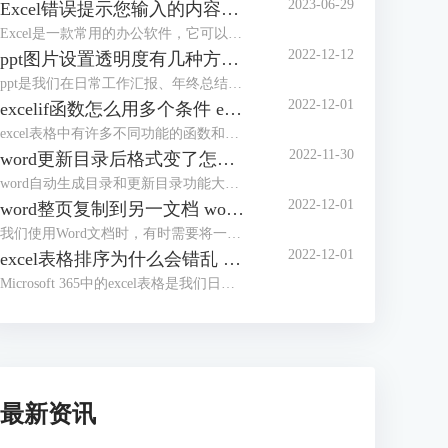
2023-06-29
Excel错误提示您输入的内容不符合限制条件 Excel怎么解除限制输入内容
Excel是一款常用的办公软件，它可以帮助我们进行数据的录入、分析和处理。但是，有时候我们在使用Excel的时候，会遇到一些错误提示，比如“您输入的内容不符合限制条件”。这种情况下，我们应该怎么办呢？本文将为你介绍Excel错误提示您输入的内容不符合限制条件的原因和解决方法，以及Excel怎么解除限制输入内容的操作步骤。
2022-12-12
ppt图片设置透明度有几种方法 ppt图片设置透明度怎么弄
ppt是我们在日常工作汇报、年终总结时常用到的办公软件。为了使ppt看起来更加完美，我们有时会将ppt中的图片进行透明度设置，但有部分朋友不知道该如何进行操作，今天这篇文章就主要给大家介绍ppt图片设置透明度有几种方法，ppt图片设置透明度怎么弄的相关操作步骤，有需要的朋友可以详细参考本文详细内容。
2022-12-01
excelif函数怎么用多个条件 excelif函数大于等于并且小于怎么输入
excel表格中有许多不同功能的函数和公式，如求和、求积、求均数、筛选数据等等。今天，我们就来讲讲如何使用excel中的if函数，以及使用if函数过程中需要注意的一些操作技巧和方式，主要内容包括“excelif函数怎么用多个条件，excelif函数大于等于并且小于怎么输入”这两个问题。
2022-11-30
word更新目录后格式变了怎么办 word更新目录为什么有的没有显示
word自动生成目录和更新目录功能大家在写论文的时候应该都体会到了它的好用之处，但是有的小伙伴反应word更新目录后格式会变化，还有的时候更新了目录却没有显示，遇到这种情况该怎么办呢？
2022-12-01
word整页复制到另一文档 word整页复制格式不变
我们使用Word文档时，有时需要将一个Word文档中的内容整页复制到另一个文档中。通常我们会使用Ctrl+C，Ctrl+V进行复制粘贴，但是如果要将多个Word文档复制到一个文档中，这样操作起来就会降低工作效率。
2022-12-01
excel表格排序为什么会错乱 excel表格顺序都乱了怎么办
Microsoft 365中的excel表格是我们日常生活中经常需要用到的办公软件，在之前的文章中给大家介绍了excel排序和自定义排序的方法。有的小伙伴反应excel排序后数据错乱，这是因为方法没用对吗？为了解答大家的疑问，今天就给大家来分享一下excel表格排序为什么会错乱，excel表格顺序都乱了怎么办。
最新资讯