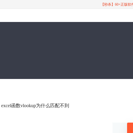
【秒杀】60+正版
么用 excel函数vlookup为什么匹配不到