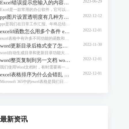
2023-06-29
Excel错误提示您输入的内容不符合限制条件 Excel怎么解除限制输入内容
Excel是一款常用的办公软件，它可以帮助我们进行数据的录入、分析和处理。但是，有时候我们在使用Excel的时候，会遇到一些错误提示，比如“您输入的内容不符合限制条件”。这种情况下，我们应该怎么办呢？本文将为你介绍Excel错误提示您输入的内容不符合限制条件的原因和解决方法，以及Excel怎么解除限制输入内容的操作步骤。
2022-12-12
ppt图片设置透明度有几种方法 ppt图片设置透明度怎么弄
ppt是我们在日常工作汇报、年终总结时常用到的办公软件。为了使ppt看起来更加完美，我们有时会将ppt中的图片进行透明度设置，但有部分朋友不知道该如何进行操作，今天这篇文章就主要给大家介绍ppt图片设置透明度有几种方法，ppt图片设置透明度怎么弄的相关操作步骤，有需要的朋友可以详细参考本文详细内容。
2022-12-01
excelif函数怎么用多个条件 excelif函数大于等于并且小于怎么输入
excel表格中有许多不同功能的函数和公式，如求和、求积、求均数、筛选数据等等。今天，我们就来讲讲如何使用excel中的if函数，以及使用if函数过程中需要注意的一些操作技巧和方式，主要内容包括“excelif函数怎么用多个条件，excelif函数大于等于并且小于怎么输入”这两个问题。
2022-11-30
word更新目录后格式变了怎么办 word更新目录为什么有的没有显示
word自动生成目录和更新目录功能大家在写论文的时候应该都体会到了它的好用之处，但是有的小伙伴反应word更新目录后格式会变化，还有的时候更新了目录却没有显示，遇到这种情况该怎么办呢？
2022-12-01
word整页复制到另一文档 word整页复制格式不变
我们使用Word文档时，有时需要将一个Word文档中的内容整页复制到另一个文档中。通常我们会使用Ctrl+C，Ctrl+V进行复制粘贴，但是如果要将多个Word文档复制到一个文档中，这样操作起来就会降低工作效率。
2022-12-01
excel表格排序为什么会错乱 excel表格顺序都乱了怎么办
Microsoft 365中的excel表格是我们日常生活中经常需要用到的办公软件，在之前的文章中给大家介绍了excel排序和自定义排序的方法。有的小伙伴反应excel排序后数据错乱，这是因为方法没用对吗？为了解答大家的疑问，今天就给大家来分享一下excel表格排序为什么会错乱，excel表格顺序都乱了怎么办。
最新资讯