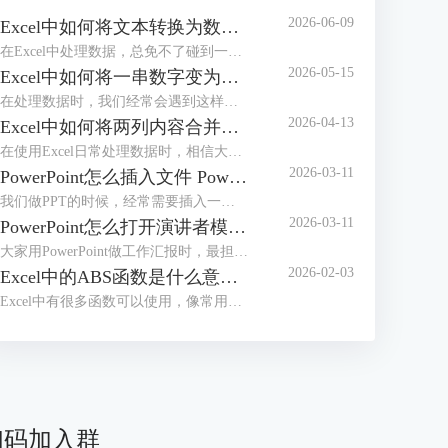
2026-06-09
Excel中如何将文本转换为数值 Excel中如何将e+变为数字
在Excel中处理数据，总免不了碰到一些令人头疼的小麻烦，比如文本格式的数字根本没办法直接计算，或者单元格中输入长数字后无法完整显示，看着就闹心。别担心，今天我们就给大家分享两个超实用的操作，一起来了解下Excel中如何将文本转换为数值，Excel中如何将e+变为数字的相关内容。
2026-05-15
Excel中如何将一串数字变为日期 Excel中如何将一列数据分成几列
在处理数据时，我们经常会遇到这样的困扰，比如20240520、20250521或者20260502等，想将其变成标准日期格式却又不知道该如何操作。不用担心，这些看似复杂的问题，其实都有简单高效的解决方法。接下来本文将围绕Excel中如何将一串数字变为日期，Excel中如何将一列数据分成几列等内容进行介绍，一起来学习下。
2026-04-13
Excel中如何将两列内容合并到一起 Excel中如何将行转换成列
在使用Excel日常处理数据时，相信大家经常会遇到将几列内容合并到一起或者把行转成列的基础操作。不管是整理客户信息、汇总销售数据或是制作报表，学会这些技巧后，都可以有效提高我们的工作效率。接下来就给大家说一下Excel中如何将两列内容合并到一起，Excel中如何将行转换成列的相关内容。
2026-03-11
PowerPoint怎么插入文件 PowerPoint怎么插入思维导图
我们做PPT的时候，经常需要插入一些外部文件进去。插入之后文件会变成一个小图标嵌在幻灯片中，演示的时候点击一下图标，就能直接打开原文件了。不过还有好多小伙伴不知道怎么操作。别急，接下来我们就给大家讲讲PowerPoint怎么插入文件，PowerPoint怎么插入思维导图的实用技巧。
2026-03-11
PowerPoint怎么打开演讲者模式 PowerPoint怎么压缩PPT大小
大家用PowerPoint做工作汇报时，最担心的莫过于汇报到一半的时候忘词，或者搞不清当前页讲完该接哪一页内容了吧，其实这事情非常容易解决，可以设置演讲者模式，这样我们自己能看到备注和下一页预览，而观众那边只显示正常的放映画面。接下来我们就给大家介绍一下PowerPoint怎么打开演讲者模式，PowerPoint怎么压缩PPT大小的相关内容。
2026-02-03
Excel中的ABS函数是什么意思 Excel中的ABS函数怎么用
Excel中有很多函数可以使用，像常用的SUM求和函数、VLOOKUP查找函数、IF条件判断函数、ABS绝对值函数等，通过这些函数，可以有效帮我们提升数据处理和分析效率。接下来我们就以ABS函数为例，来为大家分享一下Excel中的ABS函数是什么意思，Excel中的ABS函数怎么用的相关内容，方法步骤非常简单，一起来学习下。
扫码加入群