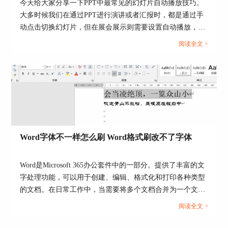
今天给大家分享一下PPT中最常见的幻灯片自动播放技巧。
除了设置文字飞入的方向，我们还可以编辑声音等
大多时候我们在通过PPT进行演讲或者汇报时，都是通过手
效果。操作方法：首先勾选工具栏“动画窗格”，找
动点击切换幻灯片，但在展会展示则需要设置自动播放，该
到已添加的动画效果。然后，右键效果，单击“设
置选项”，便可打开设置弹窗，在这里可以添加“飞
如何让幻灯片自动播放呢？接下来我们将介绍PPT动画怎么
阅读全文 >
入”方向，平滑开始时长以及是否有声音等。
自动播放，PPT动画效果怎么全部取消的相关内容。...
Word字体不一样怎么刷 Word格式刷改不了字体
Word是Microsoft 365办公套件中的一部分。提供了丰富的文
字处理功能，可以用于创建、编辑、格式化和打印各种类型
的文档。在日常工作中，当需要将多个文档合并为一个文档
时，各个文档可能使用了不同的字体，此时需要统一字体格
阅读全文 >
式。那么，如何统一呢？下面将为大家介绍Word字体不一样
怎么刷以及Word格式刷改不了字体该怎么办。...