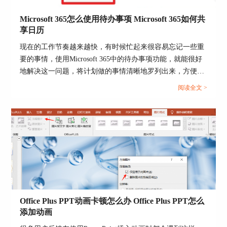
3. 在右侧的代码窗口中输入以下代码：
Sub 拆分工作表()
Microsoft 365怎么使用待办事项 Microsoft 365如何共
享日历
Dim ws As Worksheet
现在的工作节奏越来越快，有时候忙起来很容易忘记一些重
Dim wb As Workbook
要的事情，使用Microsoft 365中的待办事项功能，就能很好
地解决这一问题，将计划做的事情清晰地罗列出来，方便随
For Each ws In ThisWorkbook.Worksheets
时查看和跟进，下面就带大家了解一下Microsoft 365怎么使
阅读全文 >
Set wb = Workbooks.Add
用待办事项，Microsoft 365如何共享日历的相关内容。...
ws.Copy Before:=wb.Worksheets(1)
wb.SaveAs ThisWorkbook.Path & "\" & ws.Name &
".xlsx"
wb.Close False
Next ws
End Sub
Office Plus PPT动画卡顿怎么办 Office Plus PPT怎么
添加动画