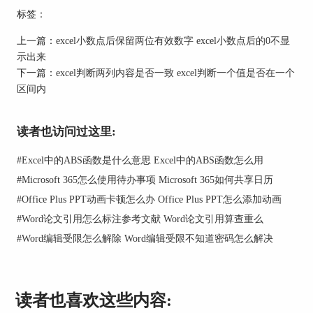
选结果复制到哪个位置。
标签：
上一篇：
excel小数点后保留两位有效数字 excel小数点后的0不显
示出来
下一篇：
excel判断两列内容是否一致 excel判断一个值是否在一个
区间内
图2：筛选
读者也访问过这里:
3. 点击“确定”按钮，可以看到筛选结果被复制到了
#
Excel中的ABS函数是什么意思 Excel中的ABS函数怎么用
指定的位置。
#
Microsoft 365怎么使用待办事项 Microsoft 365如何共享日历
4. 重复上述步骤，根据不同的条件进行筛选，可以
#
Office Plus PPT动画卡顿怎么办 Office Plus PPT怎么添加动画
实现对表格内容的拆分。
#
Word论文引用怎么标注参考文献 Word论文引用算查重么
二、Excel工作表拆分代码
#
Word编辑受限怎么解除 Word编辑受限不知道密码怎么解决
如果我们想要把一个工作簿中的多个工作表按照工
作表名称进行拆分，保存为多个单独的工作簿，可
以使用VBA代码来实现。具体操作步骤如下：
读者也喜欢这些内容:
1. 打开需要拆分的工作簿，按Alt+F11键进入VBA