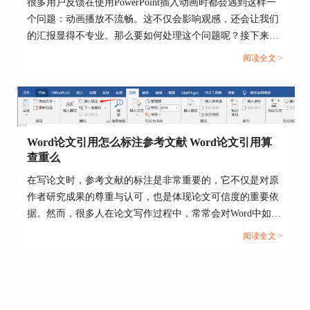
很多用户反馈在使用PowerPoint插入动画时都会遇到这样一
个问题：动画播放不流畅。这不仅会影响观感，还会让我们
的汇报显得不专业。那么要如何处理这个问题呢？接下来本
文将从Office Plus PPT动画卡顿怎么办， Office Plus PPT怎
阅读全文 >
么添加动画等方面为大家分享解决方法。...
图4：VBA代码
3.点击运行按钮或按F5键执行代码，就可以看到当
Word论文引用怎么标注参考文献 Word论文引用算
前工作簿中的每个工作表都被保存为了一个单独的
查重么
工作簿，文件名与工作表名称相同。
在写论文时，参考文献的标注是非常重要的，它不仅是对原
作者研究成果的尊重与认可，也是体现论文可信度的重要依
据。然而，很多人在论文写作过程中，常常会对Word中如何
正确插入参考文献以及参考文献标注的格式规范等问题感到
阅读全文 >
困惑，接下来本文将详细解析Word论文引用怎么标注参考文
献，Word论文引用算查重么的相关内容，一起来看下吧！...