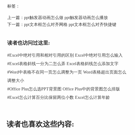
标签：
上一篇：
ppt触发器动画怎么做 ppt触发器动画怎么播放
下一篇：
ppt文本框怎么对齐网格 ppt文本框怎么对齐快捷键
3.选中音频图标，在“动画”工具栏中选中“添加动
读者也访问过这里:
画”-“播放”-“触发”-“通过单击”-“图片5”。
#
Excel中绝对引用和相对引用的区别 Excel中绝对引用怎么输入
#
Excel表格斜线一分为二怎么弄 Excel表格斜线怎么添加文字
#
Word中表格不在同一页怎么调整为一页 Word表格超出页面怎么
调整大小
#
Office Plus怎么选PPT背景图 Office Plus中的背景图怎么排版
4.同样选中音频图标，点击“动画窗格”，在跳出的
#
Excel怎么计算百分比保留两位小数 Excel怎么计算年龄
页面中，选中“触发器：图片5”鼠标右键选择“效果
选项”，在“播放音频”窗口的计时子页面，点击“触
发器”-“单击下列对象时启动动画效果”，在下拉列
表中选择“图片5”点击“确定”按钮，触发器声音就
读者也喜欢这些内容:
设置完成了，暂停触发器可参考上述步骤进行设