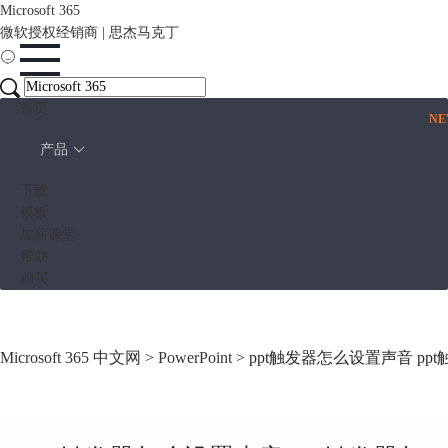
Microsoft 365
微软授权经销商 | 思杰马克丁
首页
N
产品
下载
模板
加薪课堂
帮助
购买
Microsoft 365 中文网
>
PowerPoint
> ppt触发器怎么设置声音 p