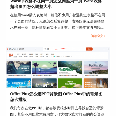
Word中表格不在同一页怎么调整为一页 Word表格
失”窗口“计时”子页面的开始下拉列表中选择“单击
超出页面怎么调整大小
时”，再点击“确定”按钮即可。
在使用Word插入表格时，相信不少用户都遇到过表格不在同
一个页面的情况，无论怎么反复调整，表格始终无法完整显
示在同一页，这种情况着实令人困扰。接下来本文将围绕
Word中表格不在同一页怎么调整为一页，Word表格超出页
阅读全文 >
面怎么调整大小的问题为大家展开介绍，一起来了解下。...
Office Plus怎么选PPT背景图 Office Plus中的背景图
怎么排版
我们每次在做PPT时，都会浪费很多时间去寻找合适的背景
三、ppt中一个触发器怎么设置多种触发效果
图，其实不用如此大费周章，作为微软官方打造的办公资源