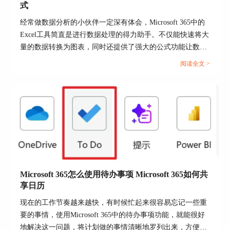
是在左右两侧。具体的形状样式可以根据个人的喜
式
好和word文档的整体内容来进行设置。
经常做数据分析的小伙伴一定深有体会，Microsoft 365中的
Excel工具简直是进行数据处理的得力助手。不仅能快速将大
量的数据转换为图表，同时还提供了强大的公式功能让数据
处理效率大大提升。今天，我们就来说一下Microsoft 365如
阅读全文 >
何创建图表，Microsoft 365怎么使用公式的操作方法。...
图片5：页边距形状设置
二、word添加页码怎么从第二页开始
Microsoft 365怎么使用待办事项 Microsoft 365如何共
Word默认的页码设置是从第一页开始的，但有时候
享日历
第一页是目录或者封面不需要页码，那么word添加
页码怎么从第二页开始显示页码编号为1呢，下面
现在的工作节奏越来越快，有时候忙起来很容易忘记一些重
就一起来看看怎么操作。
要的事情，使用Microsoft 365中的待办事项功能，就能很好
地解决这一问题，将计划做的事情清晰地罗列出来，方便随