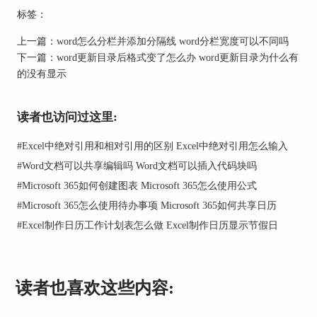
图片1：双击页面底部插入页码
标签：
方法二：
上一篇：
word怎么分栏并添加分隔线 word分栏宽度可以不同吗
除了上面的方法还可以在word菜单栏上的插入进行
下一篇：
word更新目录后格式变了怎么办 word更新目录为什么有
页码的设置，如下图所示，点击插入，在右侧找到
的没有显示
页码，选择将页码插入到顶端或者底端即可。
读者也访问过这里:
#
Excel中绝对引用和相对引用的区别 Excel中绝对引用怎么输入
#
Word文档可以共享编辑吗 Word文档可以插入代码块吗
#
Microsoft 365如何创建图表 Microsoft 365怎么使用公式
#
Microsoft 365怎么使用待办事项 Microsoft 365如何共享日历
图片2：从菜单栏插入页码
#
Excel制作日历工作计划表怎么做 Excel制作日历显示节假日
插入页码之后如果觉得样式不喜欢，可以进行相关
的设置，如下图所示，选择“设置页码格式”。
读者也喜欢这些内容: