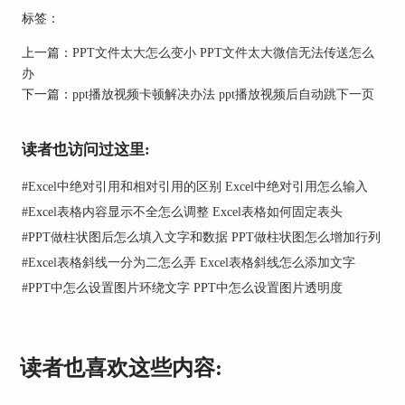
标签：
上一篇：
PPT文件太大怎么变小 PPT文件太大微信无法传送怎么
图2 字体无法加载
办
2.没有下载相应的公式编辑器，与字体问题相同，
下一篇：
ppt播放视频卡顿解决办法 ppt播放视频后自动跳下一页
这种情况通常出现在将文件发送给别人时，因为每
个人的软件配置都不一样，就会容易出现资源无法
读者也访问过这里:
加载的情况。
#
Excel中绝对引用和相对引用的区别 Excel中绝对引用怎么输入
3.传输过程中数据丢失。有些ppt是我们在模板网站
上下载的，倘若这时网络传输情况突然变差，就会
#
Excel表格内容显示不全怎么调整 Excel表格如何固定表头
导致一些文件丢失，最后以乱码的形式呈现。
#
PPT做柱状图后怎么填入文字和数据 PPT做柱状图怎么增加行列
4.软件不兼容。使用wps制作的文件可能在
#
Excel表格斜线一分为二怎么弄 Excel表格斜线怎么添加文字
Microsoft PowerPoint 上无法呈现、使用不同版本
#
PPT中怎么设置图片环绕文字 PPT中怎么设置图片透明度
ppt 制作的文件也可能互不兼容。
读者也喜欢这些内容: