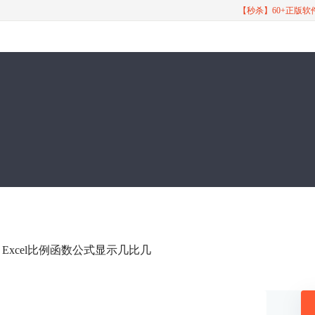
【秒杀】60+正版
个 Excel比例函数公式显示几比几