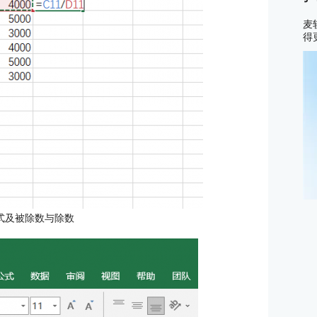
麦
得
式及被除数与除数