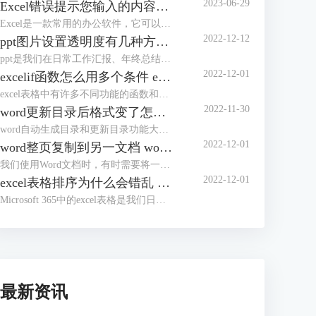
2023-06-29
Excel错误提示您输入的内容不符合限制条件 Excel怎么解除限制输入内容
Excel是一款常用的办公软件，它可以帮助我们进行数据的录入、分析和处理。但是，有时候我们在使用Excel的时候，会遇到一些错误提示，比如“您输入的内容不符合限制条件”。这种情况下，我们应该怎么办呢？本文将为你介绍Excel错误提示您输入的内容不符合限制条件的原因和解决方法，以及Excel怎么解除限制输入内容的操作步骤。
2022-12-12
ppt图片设置透明度有几种方法 ppt图片设置透明度怎么弄
ppt是我们在日常工作汇报、年终总结时常用到的办公软件。为了使ppt看起来更加完美，我们有时会将ppt中的图片进行透明度设置，但有部分朋友不知道该如何进行操作，今天这篇文章就主要给大家介绍ppt图片设置透明度有几种方法，ppt图片设置透明度怎么弄的相关操作步骤，有需要的朋友可以详细参考本文详细内容。
2022-12-01
excelif函数怎么用多个条件 excelif函数大于等于并且小于怎么输入
excel表格中有许多不同功能的函数和公式，如求和、求积、求均数、筛选数据等等。今天，我们就来讲讲如何使用excel中的if函数，以及使用if函数过程中需要注意的一些操作技巧和方式，主要内容包括“excelif函数怎么用多个条件，excelif函数大于等于并且小于怎么输入”这两个问题。
2022-11-30
word更新目录后格式变了怎么办 word更新目录为什么有的没有显示
word自动生成目录和更新目录功能大家在写论文的时候应该都体会到了它的好用之处，但是有的小伙伴反应word更新目录后格式会变化，还有的时候更新了目录却没有显示，遇到这种情况该怎么办呢？
2022-12-01
word整页复制到另一文档 word整页复制格式不变
我们使用Word文档时，有时需要将一个Word文档中的内容整页复制到另一个文档中。通常我们会使用Ctrl+C，Ctrl+V进行复制粘贴，但是如果要将多个Word文档复制到一个文档中，这样操作起来就会降低工作效率。
2022-12-01
excel表格排序为什么会错乱 excel表格顺序都乱了怎么办
Microsoft 365中的excel表格是我们日常生活中经常需要用到的办公软件，在之前的文章中给大家介绍了excel排序和自定义排序的方法。有的小伙伴反应excel排序后数据错乱，这是因为方法没用对吗？为了解答大家的疑问，今天就给大家来分享一下excel表格排序为什么会错乱，excel表格顺序都乱了怎么办。
最新资讯