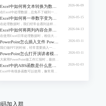
2026-06-09
Excel中如何将文本转换为数值 Excel中如何将e+变为数字
在Excel中处理数据，总免不了碰到一些令人头疼的小麻烦，比如文本格式的数字根本没办法直接计算，或者单元格中输入长数字后无法完整显示，看着就闹心。别担心，今天我们就给大家分享两个超实用的操作，一起来了解下Excel中如何将文本转换为数值，Excel中如何将e+变为数字的相关内容。
2026-05-15
Excel中如何将一串数字变为日期 Excel中如何将一列数据分成几列
在处理数据时，我们经常会遇到这样的困扰，比如20240520、20250521或者20260502等，想将其变成标准日期格式却又不知道该如何操作。不用担心，这些看似复杂的问题，其实都有简单高效的解决方法。接下来本文将围绕Excel中如何将一串数字变为日期，Excel中如何将一列数据分成几列等内容进行介绍，一起来学习下。
2026-04-13
Excel中如何将两列内容合并到一起 Excel中如何将行转换成列
在使用Excel日常处理数据时，相信大家经常会遇到将几列内容合并到一起或者把行转成列的基础操作。不管是整理客户信息、汇总销售数据或是制作报表，学会这些技巧后，都可以有效提高我们的工作效率。接下来就给大家说一下Excel中如何将两列内容合并到一起，Excel中如何将行转换成列的相关内容。
2026-03-11
PowerPoint怎么插入文件 PowerPoint怎么插入思维导图
我们做PPT的时候，经常需要插入一些外部文件进去。插入之后文件会变成一个小图标嵌在幻灯片中，演示的时候点击一下图标，就能直接打开原文件了。不过还有好多小伙伴不知道怎么操作。别急，接下来我们就给大家讲讲PowerPoint怎么插入文件，PowerPoint怎么插入思维导图的实用技巧。
2026-03-11
PowerPoint怎么打开演讲者模式 PowerPoint怎么压缩PPT大小
大家用PowerPoint做工作汇报时，最担心的莫过于汇报到一半的时候忘词，或者搞不清当前页讲完该接哪一页内容了吧，其实这事情非常容易解决，可以设置演讲者模式，这样我们自己能看到备注和下一页预览，而观众那边只显示正常的放映画面。接下来我们就给大家介绍一下PowerPoint怎么打开演讲者模式，PowerPoint怎么压缩PPT大小的相关内容。
2026-02-03
Excel中的ABS函数是什么意思 Excel中的ABS函数怎么用
Excel中有很多函数可以使用，像常用的SUM求和函数、VLOOKUP查找函数、IF条件判断函数、ABS绝对值函数等，通过这些函数，可以有效帮我们提升数据处理和分析效率。接下来我们就以ABS函数为例，来为大家分享一下Excel中的ABS函数是什么意思，Excel中的ABS函数怎么用的相关内容，方法步骤非常简单，一起来学习下。
扫码加入群