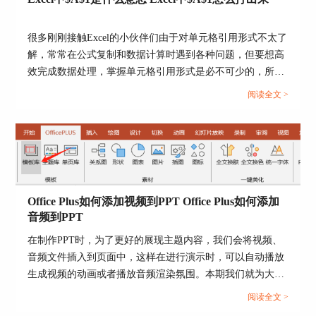
很多刚刚接触Excel的小伙伴们由于对单元格引用形式不太了
解，常常在公式复制和数据计算时遇到各种问题，但要想高
效完成数据处理，掌握单元格引用形式是必不可少的，所以
接下来我们就来带大家了解一下Excel中$A$1是什么意思，
阅读全文 >
Excel中$A$1怎么打出来的具体操作方法。...
图6：艺术效果
除了上述的效果调节，还有图片调节，选择右侧拉
栏的第三项“图片”，可以对“图片校正”下方的锐
化、清晰度、亮度、对比度，以及“图片颜色”下方
的饱和度、色调等等进行调节，根据需求或者喜好
Office Plus如何添加视频到PPT Office Plus如何添加
来进行图片的颜色以及校正设置。
音频到PPT
在制作PPT时，为了更好的展现主题内容，我们会将视频、
音频文件插入到页面中，这样在进行演示时，可以自动播放
生成视频的动画或者播放音频渲染氛围。本期我们就为大家
分享一下Office Plus如何添加视频到PPT，Office Plus如何添
阅读全文 >
加音频到PPT的操作方法，瞬间让各位的演示文稿变得高大