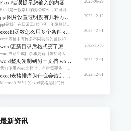
2023-06-29
Excel错误提示您输入的内容不符合限制条件 Excel怎么解除限制输入内容
Excel是一款常用的办公软件，它可以帮助我们进行数据的录入、分析和处理。但是，有时候我们在使用Excel的时候，会遇到一些错误提示，比如“您输入的内容不符合限制条件”。这种情况下，我们应该怎么办呢？本文将为你介绍Excel错误提示您输入的内容不符合限制条件的原因和解决方法，以及Excel怎么解除限制输入内容的操作步骤。
2022-12-12
ppt图片设置透明度有几种方法 ppt图片设置透明度怎么弄
ppt是我们在日常工作汇报、年终总结时常用到的办公软件。为了使ppt看起来更加完美，我们有时会将ppt中的图片进行透明度设置，但有部分朋友不知道该如何进行操作，今天这篇文章就主要给大家介绍ppt图片设置透明度有几种方法，ppt图片设置透明度怎么弄的相关操作步骤，有需要的朋友可以详细参考本文详细内容。
2022-12-01
excelif函数怎么用多个条件 excelif函数大于等于并且小于怎么输入
excel表格中有许多不同功能的函数和公式，如求和、求积、求均数、筛选数据等等。今天，我们就来讲讲如何使用excel中的if函数，以及使用if函数过程中需要注意的一些操作技巧和方式，主要内容包括“excelif函数怎么用多个条件，excelif函数大于等于并且小于怎么输入”这两个问题。
2022-11-30
word更新目录后格式变了怎么办 word更新目录为什么有的没有显示
word自动生成目录和更新目录功能大家在写论文的时候应该都体会到了它的好用之处，但是有的小伙伴反应word更新目录后格式会变化，还有的时候更新了目录却没有显示，遇到这种情况该怎么办呢？
2022-12-01
word整页复制到另一文档 word整页复制格式不变
我们使用Word文档时，有时需要将一个Word文档中的内容整页复制到另一个文档中。通常我们会使用Ctrl+C，Ctrl+V进行复制粘贴，但是如果要将多个Word文档复制到一个文档中，这样操作起来就会降低工作效率。
2022-12-01
excel表格排序为什么会错乱 excel表格顺序都乱了怎么办
Microsoft 365中的excel表格是我们日常生活中经常需要用到的办公软件，在之前的文章中给大家介绍了excel排序和自定义排序的方法。有的小伙伴反应excel排序后数据错乱，这是因为方法没用对吗？为了解答大家的疑问，今天就给大家来分享一下excel表格排序为什么会错乱，excel表格顺序都乱了怎么办。
最新资讯