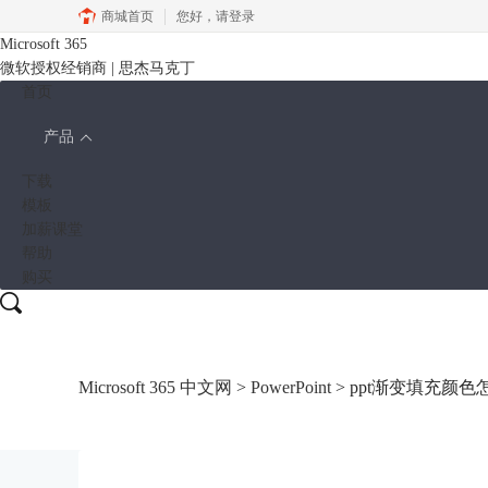
商城首页
您好，
请登录
Microsoft 365
微软授权经销商 | 思杰马克丁
首页
产品
下载
模板
加薪课堂
帮助
购买
Microsoft 365 中文网
>
PowerPoint
> ppt渐变填充颜