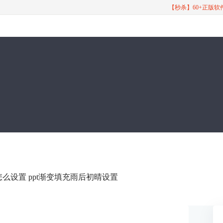
【秒杀】60+正版
色怎么设置 ppt渐变填充雨后初晴设置