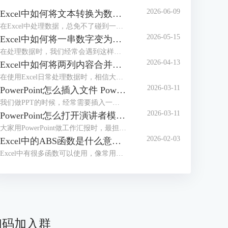
2026-06-09
Excel中如何将文本转换为数值 Excel中如何将e+变为数字
在Excel中处理数据，总免不了碰到一些令人头疼的小麻烦，比如文本格式的数字根本没办法直接计算，或者单元格中输入长数字后无法完整显示，看着就闹心。别担心，今天我们就给大家分享两个超实用的操作，一起来了解下Excel中如何将文本转换为数值，Excel中如何将e+变为数字的相关内容。
2026-05-15
Excel中如何将一串数字变为日期 Excel中如何将一列数据分成几列
在处理数据时，我们经常会遇到这样的困扰，比如20240520、20250521或者20260502等，想将其变成标准日期格式却又不知道该如何操作。不用担心，这些看似复杂的问题，其实都有简单高效的解决方法。接下来本文将围绕Excel中如何将一串数字变为日期，Excel中如何将一列数据分成几列等内容进行介绍，一起来学习下。
2026-04-13
Excel中如何将两列内容合并到一起 Excel中如何将行转换成列
在使用Excel日常处理数据时，相信大家经常会遇到将几列内容合并到一起或者把行转成列的基础操作。不管是整理客户信息、汇总销售数据或是制作报表，学会这些技巧后，都可以有效提高我们的工作效率。接下来就给大家说一下Excel中如何将两列内容合并到一起，Excel中如何将行转换成列的相关内容。
2026-03-11
PowerPoint怎么插入文件 PowerPoint怎么插入思维导图
我们做PPT的时候，经常需要插入一些外部文件进去。插入之后文件会变成一个小图标嵌在幻灯片中，演示的时候点击一下图标，就能直接打开原文件了。不过还有好多小伙伴不知道怎么操作。别急，接下来我们就给大家讲讲PowerPoint怎么插入文件，PowerPoint怎么插入思维导图的实用技巧。
2026-03-11
PowerPoint怎么打开演讲者模式 PowerPoint怎么压缩PPT大小
大家用PowerPoint做工作汇报时，最担心的莫过于汇报到一半的时候忘词，或者搞不清当前页讲完该接哪一页内容了吧，其实这事情非常容易解决，可以设置演讲者模式，这样我们自己能看到备注和下一页预览，而观众那边只显示正常的放映画面。接下来我们就给大家介绍一下PowerPoint怎么打开演讲者模式，PowerPoint怎么压缩PPT大小的相关内容。
2026-02-03
Excel中的ABS函数是什么意思 Excel中的ABS函数怎么用
Excel中有很多函数可以使用，像常用的SUM求和函数、VLOOKUP查找函数、IF条件判断函数、ABS绝对值函数等，通过这些函数，可以有效帮我们提升数据处理和分析效率。接下来我们就以ABS函数为例，来为大家分享一下Excel中的ABS函数是什么意思，Excel中的ABS函数怎么用的相关内容，方法步骤非常简单，一起来学习下。
扫码加入群