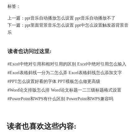
标签：
上一篇：
ppt音乐自动播放怎么设置 ppt音乐自动播放不了
下一篇：
ppt里面背景音乐怎么设置 ppt中怎么设置触发器背景音
乐
图2：浏览主题
读者也访问过这里:
#
Excel中绝对引用和相对引用的区别 Excel中绝对引用怎么输入
3.应用模板
#
Excel表格斜线一分为二怎么弄 Excel表格斜线怎么添加文字
在弹出的文本框中，选中提前准备好的ppt模板，
#
PPT怎么设置好看的字体 PPT模板怎么做更高级
点击“应用”命令即可。
#
Word论文排版怎么排 Word论文标题一二三级标题格式设置
#
PowerPoint和WPS有什么区别 PowerPoint和WPS兼容吗
读者也喜欢这些内容: