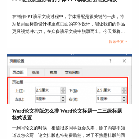
如图6所示，在导入模板前，切换到“插入”选项
卡，点击添加一张“空白”主题。随后再切换到“设
计”选项卡，导入模板就可以了。
在制作PPT演示文稿过程中，字体搭配是很关键的一步，特
别是封面标题设计和重点页面的字体设计，能让我们的作品
更具视觉冲击力，在众多演示文稿中脱颖而出。今天我将分
享一下PPT怎么设置好看的字体， PPT模板怎么做更高级的
阅读全文 >
内容，这些看似基础的技巧和方法 ，能做出让人眼前一亮的
炫酷效果。...
图6：插入空白页面
Word论文排版怎么排 Word论文标题一二三级标题
格式设置
一到写论文的时候，相信很多同学就会头疼，除了内容不知
道该怎么写，论文排版也特别费脑筋，对于不熟悉排版的同