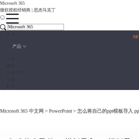
Microsoft 365
微软授权经销商 | 思杰马克丁
首页
N
产品
下载
模板
加薪课堂
帮助
购买
Microsoft 365 中文网
>
PowerPoint
> 怎么将自己的ppt模板导入 