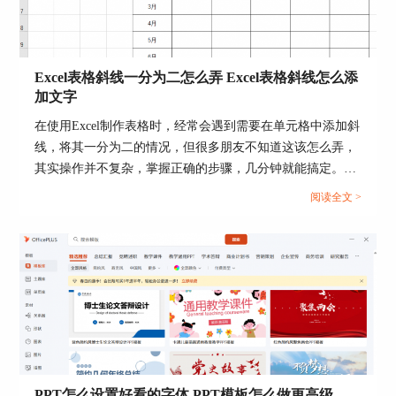
二、ppt模板导入为什么空白
1.软件版本过低
有时，我们电脑上安装的软件版本较低，而下载好
Excel表格斜线一分为二怎么弄 Excel表格斜线怎么添
的ppt模板是通过高版本的软件制作的，就会造成
加文字
模板空白问题。针对这种情况，就需要及时对操作
在使用Excel制作表格时，经常会遇到需要在单元格中添加斜
软件进行升级，避免影响后续的使用。
线，将其一分为二的情况，但很多朋友不知道这该怎么弄，
2.格式错误
其实操作并不复杂，掌握正确的步骤，几分钟就能搞定。下
面就为大家详细介绍Excel表格斜线一分为二怎么弄，Excel
如图5所示，常规的ppt模板大多为PPTX格式，但也
阅读全文 >
表格斜线怎么添加文字的操作方法。...
有部分模板是以“POT”文件格式进行保存的。这
是，就需要提前插入空白页，在导入模板。
图5：不同的模板格式
PPT怎么设置好看的字体 PPT模板怎么做更高级