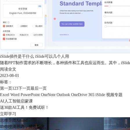
iSlide插件是干什么 iSlide可以几个人用
随着PPT制作需求的不断增长，各种插件和工具也应运而生。其中，iSlid
阅读全文
2023-08-01
标签：
第一页
1
2
3
下一页
最后一页
Excel
Word
PowerPoint
OneNote
Outlook
OneDrive
365
iSlide
视频专题
AI人工智能启蒙课
送30款AI工具！免费试听！
立即学习
思维导图Xmind
助你理清思路，捕捉创意。