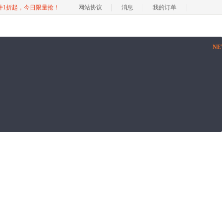
软件1折起，今日限量抢！
网站协议
消息
我的订单
N