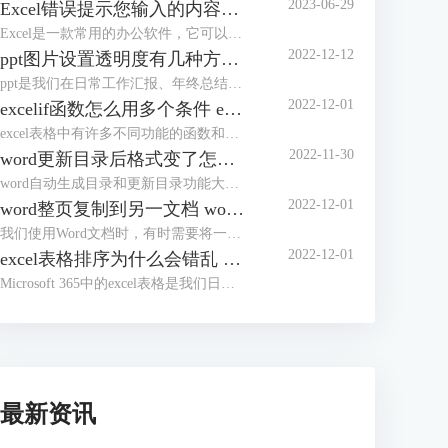
2023-06-29
Excel错误提示您输入的内容不符合限制条件 Excel怎么解除限制输入内容
Excel是一款常用的办公软件，它可以帮助我们进行数据的录入、分析和处理。但是，有时候我们在使用Excel的时候，会遇到一些错误提示，比如“您输入的内容不符合限制条件”。这种情况下，我们应该怎么办呢？本文将为你介绍Excel错误提示您输入的内容不符合限制条件的原因和解决方法，以及Excel怎么解除限制输入内容的操作步骤。
2022-12-12
ppt图片设置透明度有几种方法 ppt图片设置透明度怎么弄
ppt是我们在日常工作汇报、年终总结时常用到的办公软件。为了使ppt看起来更加完美，我们有时会将ppt中的图片进行透明度设置，但有部分朋友不知道该如何进行操作，今天这篇文章就主要给大家介绍ppt图片设置透明度有几种方法，ppt图片设置透明度怎么弄的相关操作步骤，有需要的朋友可以详细参考本文详细内容。
2022-12-01
excelif函数怎么用多个条件 excelif函数大于等于并且小于怎么输入
excel表格中有许多不同功能的函数和公式，如求和、求积、求均数、筛选数据等等。今天，我们就来讲讲如何使用excel中的if函数，以及使用if函数过程中需要注意的一些操作技巧和方式，主要内容包括“excelif函数怎么用多个条件，excelif函数大于等于并且小于怎么输入”这两个问题。
2022-11-30
word更新目录后格式变了怎么办 word更新目录为什么有的没有显示
word自动生成目录和更新目录功能大家在写论文的时候应该都体会到了它的好用之处，但是有的小伙伴反应word更新目录后格式会变化，还有的时候更新了目录却没有显示，遇到这种情况该怎么办呢？
2022-12-01
word整页复制到另一文档 word整页复制格式不变
我们使用Word文档时，有时需要将一个Word文档中的内容整页复制到另一个文档中。通常我们会使用Ctrl+C，Ctrl+V进行复制粘贴，但是如果要将多个Word文档复制到一个文档中，这样操作起来就会降低工作效率。
2022-12-01
excel表格排序为什么会错乱 excel表格顺序都乱了怎么办
Microsoft 365中的excel表格是我们日常生活中经常需要用到的办公软件，在之前的文章中给大家介绍了excel排序和自定义排序的方法。有的小伙伴反应excel排序后数据错乱，这是因为方法没用对吗？为了解答大家的疑问，今天就给大家来分享一下excel表格排序为什么会错乱，excel表格顺序都乱了怎么办。
最新资讯