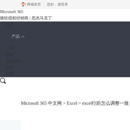
商城首页
您好，
请登录
Microsoft 365
微软授权经销商 | 思杰马克丁
首页
产品
下载
模板
加薪课堂
帮助
购买
Microsoft 365 中文网
>
Excel
> excel行距怎么调整一致