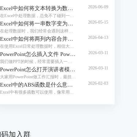
2026-06-09
Excel中如何将文本转换为数值 Excel中如何将e+变为数字
在Excel中处理数据，总免不了碰到一些令人头疼的小麻烦，比如文本格式的数字根本没办法直接计算，或者单元格中输入长数字后无法完整显示，看着就闹心。别担心，今天我们就给大家分享两个超实用的操作，一起来了解下Excel中如何将文本转换为数值，Excel中如何将e+变为数字的相关内容。
2026-05-15
Excel中如何将一串数字变为日期 Excel中如何将一列数据分成几列
在处理数据时，我们经常会遇到这样的困扰，比如20240520、20250521或者20260502等，想将其变成标准日期格式却又不知道该如何操作。不用担心，这些看似复杂的问题，其实都有简单高效的解决方法。接下来本文将围绕Excel中如何将一串数字变为日期，Excel中如何将一列数据分成几列等内容进行介绍，一起来学习下。
2026-04-13
Excel中如何将两列内容合并到一起 Excel中如何将行转换成列
在使用Excel日常处理数据时，相信大家经常会遇到将几列内容合并到一起或者把行转成列的基础操作。不管是整理客户信息、汇总销售数据或是制作报表，学会这些技巧后，都可以有效提高我们的工作效率。接下来就给大家说一下Excel中如何将两列内容合并到一起，Excel中如何将行转换成列的相关内容。
2026-03-11
PowerPoint怎么插入文件 PowerPoint怎么插入思维导图
我们做PPT的时候，经常需要插入一些外部文件进去。插入之后文件会变成一个小图标嵌在幻灯片中，演示的时候点击一下图标，就能直接打开原文件了。不过还有好多小伙伴不知道怎么操作。别急，接下来我们就给大家讲讲PowerPoint怎么插入文件，PowerPoint怎么插入思维导图的实用技巧。
2026-03-11
PowerPoint怎么打开演讲者模式 PowerPoint怎么压缩PPT大小
大家用PowerPoint做工作汇报时，最担心的莫过于汇报到一半的时候忘词，或者搞不清当前页讲完该接哪一页内容了吧，其实这事情非常容易解决，可以设置演讲者模式，这样我们自己能看到备注和下一页预览，而观众那边只显示正常的放映画面。接下来我们就给大家介绍一下PowerPoint怎么打开演讲者模式，PowerPoint怎么压缩PPT大小的相关内容。
2026-02-03
Excel中的ABS函数是什么意思 Excel中的ABS函数怎么用
Excel中有很多函数可以使用，像常用的SUM求和函数、VLOOKUP查找函数、IF条件判断函数、ABS绝对值函数等，通过这些函数，可以有效帮我们提升数据处理和分析效率。接下来我们就以ABS函数为例，来为大家分享一下Excel中的ABS函数是什么意思，Excel中的ABS函数怎么用的相关内容，方法步骤非常简单，一起来学习下。
扫码加入群