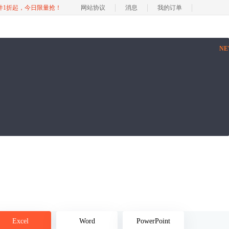
软件1折起，今日限量抢！
网站协议
消息
我的订单
N
Excel
Word
PowerPoint