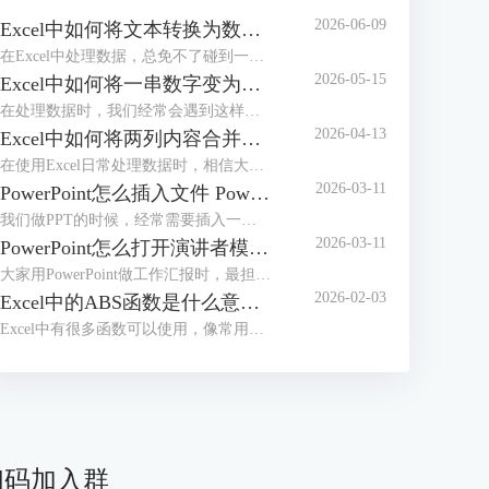
2026-06-09
Excel中如何将文本转换为数值 Excel中如何将e+变为数字
在Excel中处理数据，总免不了碰到一些令人头疼的小麻烦，比如文本格式的数字根本没办法直接计算，或者单元格中输入长数字后无法完整显示，看着就闹心。别担心，今天我们就给大家分享两个超实用的操作，一起来了解下Excel中如何将文本转换为数值，Excel中如何将e+变为数字的相关内容。
2026-05-15
Excel中如何将一串数字变为日期 Excel中如何将一列数据分成几列
在处理数据时，我们经常会遇到这样的困扰，比如20240520、20250521或者20260502等，想将其变成标准日期格式却又不知道该如何操作。不用担心，这些看似复杂的问题，其实都有简单高效的解决方法。接下来本文将围绕Excel中如何将一串数字变为日期，Excel中如何将一列数据分成几列等内容进行介绍，一起来学习下。
2026-04-13
Excel中如何将两列内容合并到一起 Excel中如何将行转换成列
在使用Excel日常处理数据时，相信大家经常会遇到将几列内容合并到一起或者把行转成列的基础操作。不管是整理客户信息、汇总销售数据或是制作报表，学会这些技巧后，都可以有效提高我们的工作效率。接下来就给大家说一下Excel中如何将两列内容合并到一起，Excel中如何将行转换成列的相关内容。
2026-03-11
PowerPoint怎么插入文件 PowerPoint怎么插入思维导图
我们做PPT的时候，经常需要插入一些外部文件进去。插入之后文件会变成一个小图标嵌在幻灯片中，演示的时候点击一下图标，就能直接打开原文件了。不过还有好多小伙伴不知道怎么操作。别急，接下来我们就给大家讲讲PowerPoint怎么插入文件，PowerPoint怎么插入思维导图的实用技巧。
2026-03-11
PowerPoint怎么打开演讲者模式 PowerPoint怎么压缩PPT大小
大家用PowerPoint做工作汇报时，最担心的莫过于汇报到一半的时候忘词，或者搞不清当前页讲完该接哪一页内容了吧，其实这事情非常容易解决，可以设置演讲者模式，这样我们自己能看到备注和下一页预览，而观众那边只显示正常的放映画面。接下来我们就给大家介绍一下PowerPoint怎么打开演讲者模式，PowerPoint怎么压缩PPT大小的相关内容。
2026-02-03
Excel中的ABS函数是什么意思 Excel中的ABS函数怎么用
Excel中有很多函数可以使用，像常用的SUM求和函数、VLOOKUP查找函数、IF条件判断函数、ABS绝对值函数等，通过这些函数，可以有效帮我们提升数据处理和分析效率。接下来我们就以ABS函数为例，来为大家分享一下Excel中的ABS函数是什么意思，Excel中的ABS函数怎么用的相关内容，方法步骤非常简单，一起来学习下。
扫码加入群