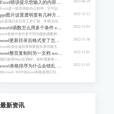
2023-06-29
Excel错误提示您输入的内容不符合限制条件 Excel怎么解除限制输入内容
Excel是一款常用的办公软件，它可以帮助我们进行数据的录入、分析和处理。但是，有时候我们在使用Excel的时候，会遇到一些错误提示，比如“您输入的内容不符合限制条件”。这种情况下，我们应该怎么办呢？本文将为你介绍Excel错误提示您输入的内容不符合限制条件的原因和解决方法，以及Excel怎么解除限制输入内容的操作步骤。
2022-12-12
ppt图片设置透明度有几种方法 ppt图片设置透明度怎么弄
ppt是我们在日常工作汇报、年终总结时常用到的办公软件。为了使ppt看起来更加完美，我们有时会将ppt中的图片进行透明度设置，但有部分朋友不知道该如何进行操作，今天这篇文章就主要给大家介绍ppt图片设置透明度有几种方法，ppt图片设置透明度怎么弄的相关操作步骤，有需要的朋友可以详细参考本文详细内容。
2022-12-01
excelif函数怎么用多个条件 excelif函数大于等于并且小于怎么输入
excel表格中有许多不同功能的函数和公式，如求和、求积、求均数、筛选数据等等。今天，我们就来讲讲如何使用excel中的if函数，以及使用if函数过程中需要注意的一些操作技巧和方式，主要内容包括“excelif函数怎么用多个条件，excelif函数大于等于并且小于怎么输入”这两个问题。
2022-11-30
word更新目录后格式变了怎么办 word更新目录为什么有的没有显示
word自动生成目录和更新目录功能大家在写论文的时候应该都体会到了它的好用之处，但是有的小伙伴反应word更新目录后格式会变化，还有的时候更新了目录却没有显示，遇到这种情况该怎么办呢？
2022-12-01
word整页复制到另一文档 word整页复制格式不变
我们使用Word文档时，有时需要将一个Word文档中的内容整页复制到另一个文档中。通常我们会使用Ctrl+C，Ctrl+V进行复制粘贴，但是如果要将多个Word文档复制到一个文档中，这样操作起来就会降低工作效率。
2022-12-01
excel表格排序为什么会错乱 excel表格顺序都乱了怎么办
Microsoft 365中的excel表格是我们日常生活中经常需要用到的办公软件，在之前的文章中给大家介绍了excel排序和自定义排序的方法。有的小伙伴反应excel排序后数据错乱，这是因为方法没用对吗？为了解答大家的疑问，今天就给大家来分享一下excel表格排序为什么会错乱，excel表格顺序都乱了怎么办。
最新资讯